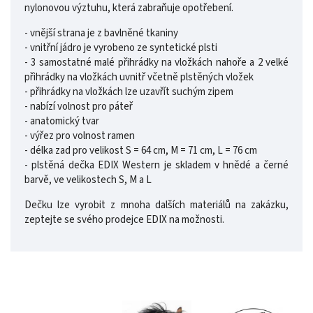
nylonovou výztuhu, která zabraňuje opotřebení.
- vnější strana je z bavlněné tkaniny
- vnitřní jádro je vyrobeno ze syntetické plsti
- 3 samostatné malé přihrádky na vložkách nahoře a 2 velké
přihrádky na vložkách uvnitř včetně plstěných vložek
- přihrádky na vložkách lze uzavřít suchým zipem
- nabízí volnost pro páteř
- anatomický tvar
- výřez pro volnost ramen
- délka zad pro velikost S = 64 cm, M = 71 cm, L = 76 cm
- plstěná dečka EDIX Western je skladem v hnědé a černé
barvě, ve velikostech S, M a L
Dečku lze vyrobit z mnoha dalších materiálů na zakázku,
zeptejte se svého prodejce EDIX na možnosti.