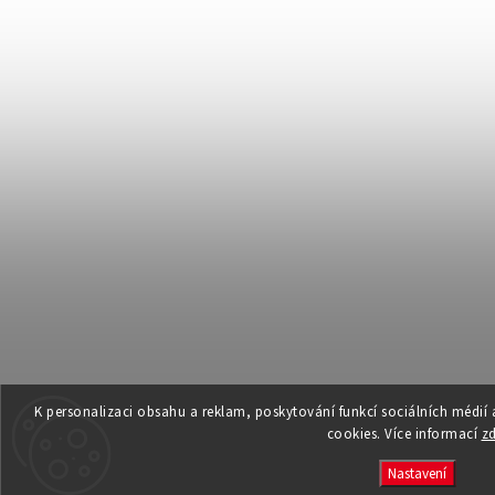
K personalizaci obsahu a reklam, poskytování funkcí sociálních médií
cookies. Více informací
z
Nastavení