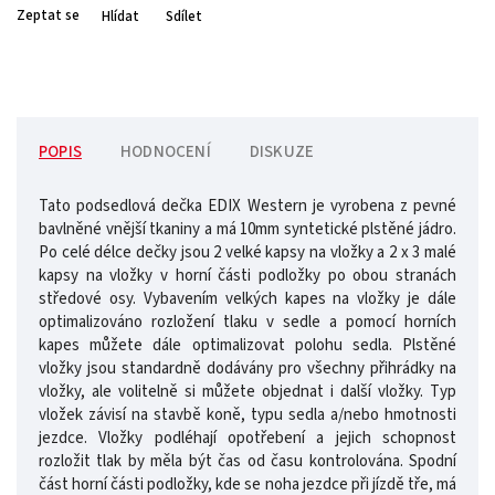
Zeptat se
Hlídat
Sdílet
POPIS
HODNOCENÍ
DISKUZE
Tato podsedlová dečka EDIX Western je vyrobena z pevné
bavlněné vnější tkaniny a má 10mm syntetické plstěné jádro.
Po celé délce dečky jsou 2 velké kapsy na vložky a 2 x 3 malé
kapsy na vložky v horní části podložky po obou stranách
středové osy. Vybavením velkých kapes na vložky je dále
optimalizováno rozložení tlaku v sedle a pomocí horních
kapes můžete dále optimalizovat polohu sedla. Plstěné
vložky jsou standardně dodávány pro všechny přihrádky na
vložky, ale volitelně si můžete objednat i další vložky. Typ
vložek závisí na stavbě koně, typu sedla a/nebo hmotnosti
jezdce. Vložky podléhají opotřebení a jejich schopnost
rozložit tlak by měla být čas od času kontrolována. Spodní
část horní části podložky, kde se noha jezdce při jízdě tře, má