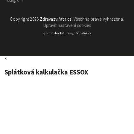
Instagram
Copyright 2026
Zdravázvířata.cz
. Všechna práva vyhrazena.
Upravit nastavení cookies
Vytvořil
Shoptet
| Design
Shoptak.cz
×
Splátková kalkulačka ESSOX