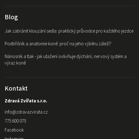
Blog
Jak zabránit klouzání sedla: praktický průvodce pro každého jezdce
Podbřišník a anatomie koně: proč na jeho výběru záleží?
Nánosník a tlak - jak utažení ovlivňuje dýchání, nervový systém a
výraz koně
Kontakt
Zdravá Zvířata s.r.o.
info
@
zdravazvirata.cz
775 600 075
Facebook