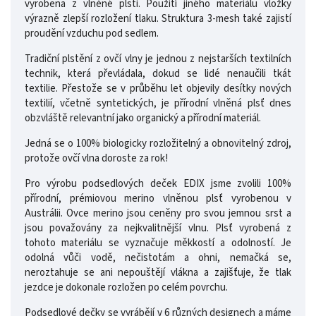
vyrobena z vlněné plsti. Použití jiného materiálu vložky
výrazně zlepší rozložení tlaku. Struktura 3-mesh také zajistí
proudění vzduchu pod sedlem.
Tradiční plstění z ovčí vlny je jednou z nejstarších textilních
technik, která převládala, dokud se lidé nenaučili tkát
textilie. Přestože se v průběhu let objevily desítky nových
textilií, včetně syntetických, je přírodní vlněná plsť dnes
obzvláště relevantní jako organický a přírodní materiál.
Jedná se o 100% biologicky rozložitelný a obnovitelný zdroj,
protože ovčí vlna doroste za rok!
Pro výrobu podsedlových deček EDIX jsme zvolili 100%
přírodní, prémiovou merino vlněnou plsť vyrobenou v
Austrálii. Ovce merino jsou ceněny pro svou jemnou srst a
jsou považovány za nejkvalitnější vlnu. Plsť vyrobená z
tohoto materiálu se vyznačuje měkkostí a odolností. Je
odolná vůči vodě, nečistotám a ohni, nemačká se,
neroztahuje se ani nepouštějí vlákna a zajišťuje, že tlak
jezdce je dokonale rozložen po celém povrchu.
Podsedlové dečky se vyrábějí v 6 různých designech a máme