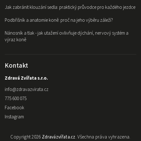
Jak zabránit klouzání sedla: praktický průvodce pro každého jezdce
Podbřišník a anatomie koně: proč na jeho výběru záleží?
Nánosník a tlak - jak utažení ovlivňuje dýchání, nervový systém a
výraz koně
Kontakt
Zdravá Zvířata s.r.o.
info
@
zdravazvirata.cz
775 600 075
Facebook
Instagram
Copyright 2026
Zdravázvířata.cz
. Všechna práva vyhrazena.