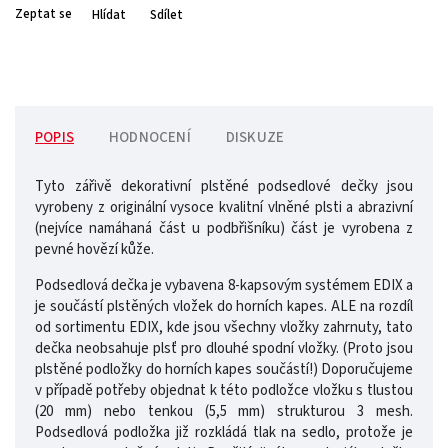
Zeptat se
Hlídat
Sdílet
POPIS
HODNOCENÍ
DISKUZE
Tyto zářivě dekorativní plstěné podsedlové dečky jsou
vyrobeny z originální vysoce kvalitní vlněné plsti a abrazivní
(nejvíce namáhaná část u podbřišníku) část je vyrobena z
pevné hovězí kůže.
Podsedlová dečka je vybavena 8-kapsovým systémem EDIX a
je součástí plstěných vložek do horních kapes. ALE na rozdíl
od sortimentu EDIX, kde jsou všechny vložky zahrnuty, tato
dečka neobsahuje plsť pro dlouhé spodní vložky. (Proto jsou
plstěné podložky do horních kapes součástí!) Doporučujeme
v případě potřeby objednat k této podložce vložku s tlustou
(20 mm) nebo tenkou (5,5 mm) strukturou 3 mesh.
Podsedlová podložka již rozkládá tlak na sedlo, protože je