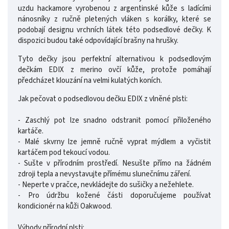
uzdu hackamore vyrobenou z argentinské kůže s ladícími
nánosníky z ručně pletených vláken s korálky, které se
podobají designu vrchních látek této podsedlové dečky. K
dispozici budou také odpovídající brašny na hrušky.
Tyto dečky jsou perfektní alternativou k podsedlovým
dečkám EDIX z merino ovčí kůže, protože pomáhají
předcházet klouzání na velmi kulatých koních.
Jak pečovat o podsedlovou dečku EDIX z vlněné plsti:
- Zaschlý pot lze snadno odstranit pomocí přiloženého
kartáče.
- Malé skvrny lze jemně ručně vyprat mýdlem a vyčistit
kartáčem pod tekoucí vodou.
- Sušte v přírodním prostředí. Nesušte přímo na žádném
zdroji tepla a nevystavujte přímému slunečnímu záření.
- Neperte v pračce, nevkládejte do sušičky a nežehlete.
- Pro údržbu kožené části doporučujeme používat
kondicionér na kůži Oakwood.
Výhody přírodní plsti: