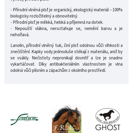
- Přírodní vlněná plsť je organický, ekologický materiál – 100%
biologicky rozložitelný a obnovitelný.
- Přírodní plsť je měkká, hebká a příjemná na dotek.
- Nepouští vlákna, neroztahuje se, nemění barvu a je
nehořlavá.
Lanolin, přírodní vlněný tuk, činí plsť odolnou vůči vlhkosti a
znečištění. Kapky vody jednoduše stékají z materiálu, aniž by
se vsákly. Nečistoty nepronikají dovnitř a lze je snadno
vykartáčovat. Díky antibakteriálním vlastnostem je vlna
odolná vůči plísním a zápachům z okolního prostředí.