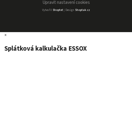
Upravit nastavení cookies
Vytvořil
Shoptet
| Design
Shoptak.cz
×
Splátková kalkulačka ESSOX