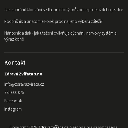
Jak zabránit klouzání sedla: praktický průvodce pro každého jezdce
Podbřišník a anatomie koně: proč na jeho výběru záleží?
Nánosník a tlak - jak utažení ovlivňuje dýchání, nervový systém a
výraz koně
Kontakt
Zdravá Zvířata s.r.o.
info
@
zdravazvirata.cz
775 600 075
Facebook
Instagram
Copyright 2026
Zdravázvířata.cz
. Všechna práva vyhrazena.