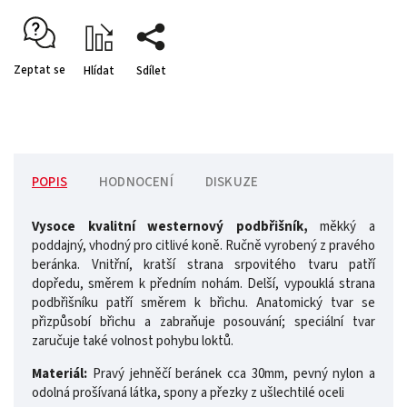
Zeptat se
Hlídat
Sdílet
POPIS
HODNOCENÍ
DISKUZE
Vysoce kvalitní westernový podbřišník,
měkký a
poddajný, vhodný pro citlivé koně. Ručně vyrobený z pravého
beránka. Vnitřní, kratší strana srpovitého tvaru patří
dopředu, směrem k předním nohám. Delší, vypouklá strana
podbřišníku patří směrem k břichu. Anatomický tvar se
přizpůsobí břichu a zabraňuje posouvání; speciální tvar
zaručuje také volnost pohybu loktů.
Materiál:
Pravý jehněčí beránek cca 30mm, pevný nylon a
odolná prošívaná látka, spony a přezky z ušlechtilé oceli