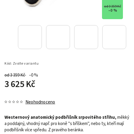
od 3 359 Kč
–0 %
Kód:
Zvolte variantu
od 3 359 Kč
–0 %
3 625 Kč
Neohodnoceno
Westernový anatomický podbřišník srpovitého střihu,
měkký
a poddajný, vhodný např. pro koně "s bříškem", nebo ty, kteří mají
podbřišník více vpředu. Z pravého beránka.