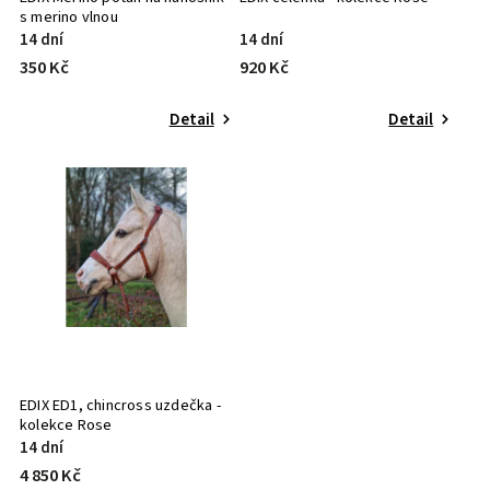
s merino vlnou
14 dní
14 dní
350 Kč
920 Kč
Detail
Detail
EDIX ED1, chincross uzdečka -
kolekce Rose
14 dní
4 850 Kč