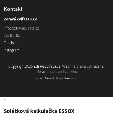
Kontakt
Zdravá Zvířata s.r.o.
info
@
zdravazvirata.cz
775 600 075
Facebook
Instagram
Copyright 2026
Zdravázvířata.cz
. Všechna práva vyhrazena.
Upravit nastavení cookies
Vytvořil
Shoptet
| Design
Shoptak.cz
×
Splátková kalkulačka ESSOX