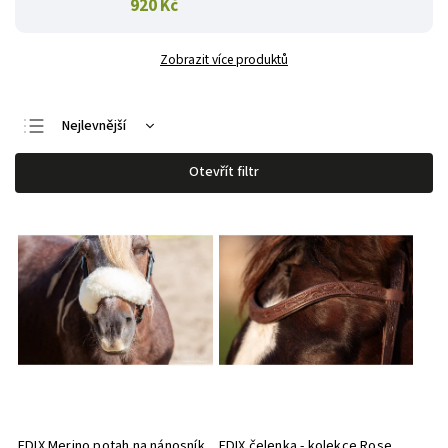
920 Kč
Zobrazit více produktů
Nejlevnější
Nejdražší
Otevřít filtr
Nejprodávanější
Abecedně
EDIX Merino potah na nánosník
EDIX čelenka - kolekce Rose