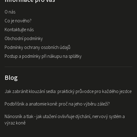
O nás
Co je nového?
Kontaktujte nás
Obchodní podmínky
Podmínky ochrany osobních údajů
Postup a podmínky při nákupu na splátky
Blog
Jak zabránit klouzání sedla: praktický průvodce pro každého jezdce
Podbřišník a anatomie koně: proč na jeho výběru záleží?
Nánosník a tlak - jak utažení ovlivňuje dýchání, nervový systém a
výraz koně