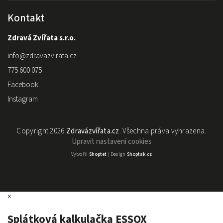
Kontakt
Zdravá Zvířata s.r.o.
info
@
zdravazvirata.cz
775 600 075
Facebook
Instagram
Copyright 2026
Zdravázvířata.cz
. Všechna práva vyhrazena.
Upravit nastavení cookies
Vytvořil
Shoptet
| Design
Shoptak.cz
×
Splátková kalkulačka ESSOX