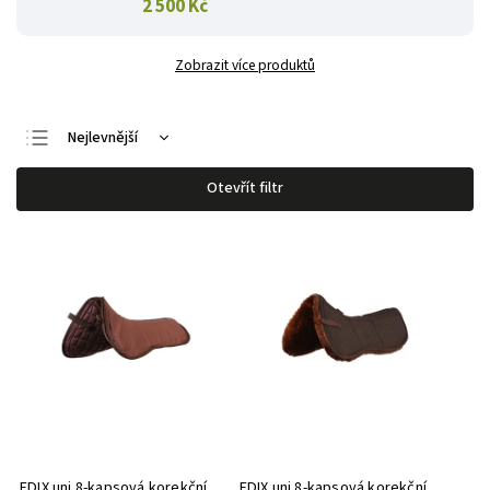
2 500 Kč
Zobrazit více produktů
Nejlevnější
Nejdražší
Otevřít filtr
Nejprodávanější
Abecedně
EDIX uni 8-kapsová korekční
EDIX uni 8-kapsová korekční