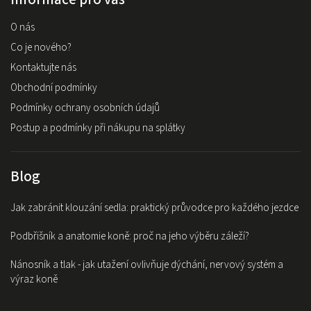
O nás
Co je nového?
Kontaktujte nás
Obchodní podmínky
Podmínky ochrany osobních údajů
Postup a podmínky při nákupu na splátky
Blog
Jak zabránit klouzání sedla: praktický průvodce pro každého jezdce
Podbřišník a anatomie koně: proč na jeho výběru záleží?
Nánosník a tlak - jak utažení ovlivňuje dýchání, nervový systém a
výraz koně