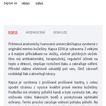
Zeptat se
Hlídat
Sdílet
POPIS
HODNOCENÍ
DISKUZE
Prémiová anatomicky tvarovaná univerzální kapsa vyrobená z
originální merino kožešiny. Kapsa EDIX je vybavena 2 velkými
a 6 malými přihrádkami na vložky, včetně plstěných vložek.
Vlna má antibakteriální, terapeutický, regulační účinek na
teplo a vlhkost, zlepšuje rozložení tlaku a zabraňuje odření.
Přírodní vlákna efektivně odvádějí pot ven, čímž zároveň
rozkládají tlak a absorbují nárazy.
Kapsa je vyrobena z prošívané prošívané bavlny, s celou
spodní stranou z vysoce kvalitní pravé merino kožešiny.
Podložka má oholený páteřní kanál a byla vyvinuta tak, aby
snižovala riziko tlakových bodů a poskytovala optimální
ochranu. Tento prostor zaručuje volnost pohybu páteře. Na