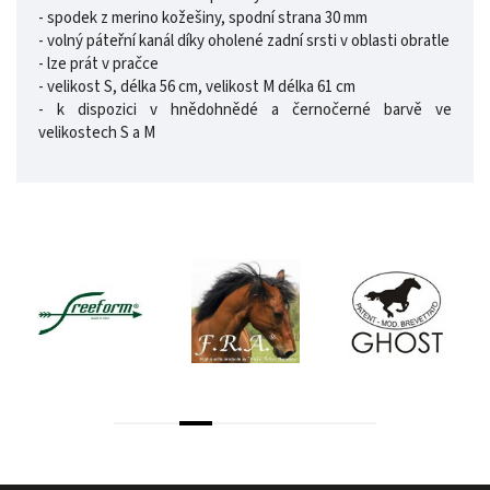
- spodek z merino kožešiny, spodní strana 30 mm
- volný páteřní kanál díky oholené zadní srsti v oblasti obratle
- lze prát v pračce
- velikost S, délka 56 cm, velikost M délka 61 cm
- k dispozici v hnědohnědé a černočerné barvě ve
velikostech S a M