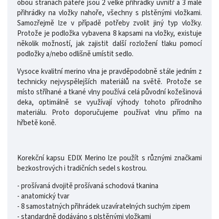
obou stranách páteře jsou 2 velké přihrádky uvnitř a 3 malé
přihrádky na vložky nahoře, všechny s plstěnými vložkami.
Samozřejmě lze v případě potřeby zvolit jiný typ vložky.
Protože je podložka vybavena 8 kapsami na vložky, existuje
několik možností, jak zajistit další rozložení tlaku pomocí
podložky a/nebo odlišně umístit sedlo.
Vysoce kvalitní merino vlna je pravděpodobně stále jedním z
technicky nejvyspělejších materiálů na světě. Protože se
místo stříhané a tkané vlny používá celá původní kožešinová
deka, optimálně se využívají výhody tohoto přírodního
materiálu. Proto doporučujeme používat vlnu přímo na
hřbetě koně.
Korekční kapsu EDIX Merino lze použít s různými značkami
bezkostrových i tradičních sedel s kostrou.
- prošívaná dvojitě prošívaná schodová tkanina
- anatomický tvar
- 8 samostatných přihrádek uzavíratelných suchým zipem
- standardně dodáváno s plstěnými vložkami