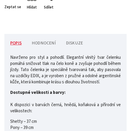
Zeptat se
Hlídat
Sdílet
POPIS
HODNOCENÍ
DISKUZE
Navrženo pro styl a pohodlí. Elegantní vlnitý tvar čelenku
pomáhá snižovat tlak na čelo koně a zvyšuje pohodlí během
jízdy. Tato čelenka je speciálně tvarovaná tak, aby pasovala
na uzdičky EDIX, a je vyroben z pružné a odolné argentinské
kůže, která kombinuje krásu s dlouhou životností.
Dostupné velikosti a barvy:
K dispozici v barvách černá, hnědá, koňaková a přírodní ve
velikostech:
Shetty – 37 cm
Pony – 39 cm