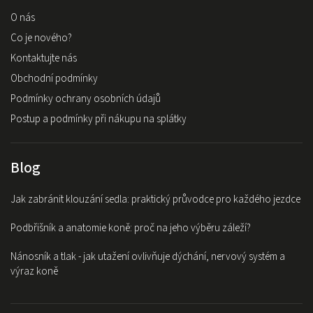
O nás
Co je nového?
Kontaktujte nás
Obchodní podmínky
Podmínky ochrany osobních údajů
Postup a podmínky při nákupu na splátky
Blog
Jak zabránit klouzání sedla: praktický průvodce pro každého jezdce
Podbřišník a anatomie koně: proč na jeho výběru záleží?
Nánosník a tlak - jak utažení ovlivňuje dýchání, nervový systém a
výraz koně