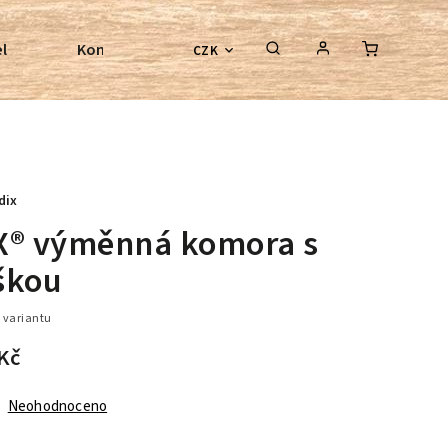
l
Kontroly bezkostrových sedel
Poradenství
CZK
dix
X® výměnná komora s
škou
 variantu
Kč
Neohodnoceno