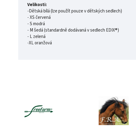
Velikosti:
-Dětská bílá (lze použít pouze v dětských sedlech)
- XS červená
- S modrá
- M šedá (standardně dodávaná v sedlech EDIX®)
- L zelená
-XL oranžová