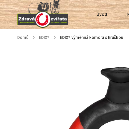
Úvod
Domů
/
EDIX®
/
EDIX® výměnná komora s hruškou