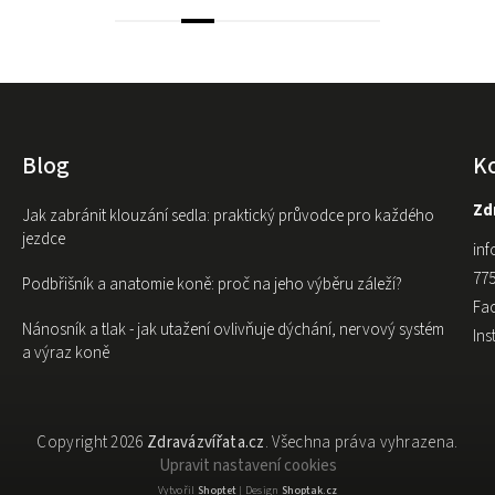
Blog
K
Zdr
Jak zabránit klouzání sedla: praktický průvodce pro každého
jezdce
inf
775
Podbřišník a anatomie koně: proč na jeho výběru záleží?
Fa
Nánosník a tlak - jak utažení ovlivňuje dýchání, nervový systém
In
a výraz koně
Copyright 2026
Zdravázvířata.cz
. Všechna práva vyhrazena.
Upravit nastavení cookies
Vytvořil
Shoptet
| Design
Shoptak.cz