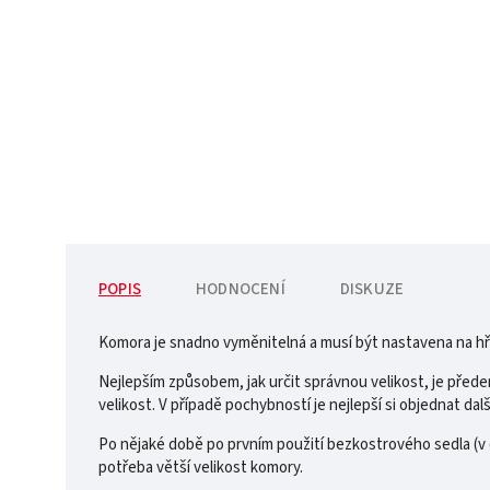
POPIS
HODNOCENÍ
DISKUZE
Komora je snadno vyměnitelná a musí být nastavena na hřbe
Nejlepším způsobem, jak určit správnou velikost, je pře
velikost. V případě pochybností je nejlepší si objednat dal
Po nějaké době po prvním použití bezkostrového sedla (v
potřeba větší velikost komory.