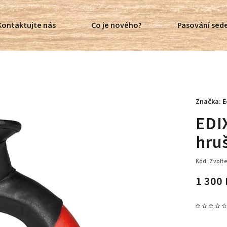
Kontaktujte nás
Co je nového?
Pasování sede
Značka:
E
EDI
hru
Kód:
Zvolte
1 300 