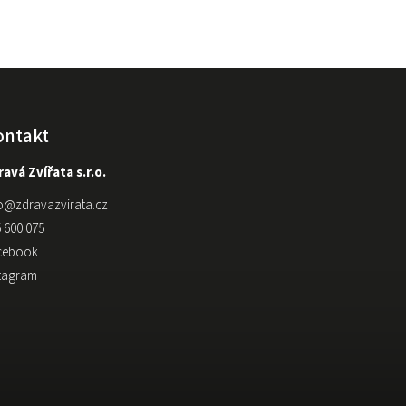
ontakt
avá Zvířata s.r.o.
o
@
zdravazvirata.cz
 600 075
cebook
stagram