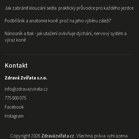
Jak zabránit klouzání sedla: praktický průvodce pro každého jezdce
Podbřišník a anatomie koně: proč na jeho výběru záleží?
Nánosník a tlak - jak utažení ovlivňuje dýchání, nervový systém a
výraz koně
Kontakt
Zdravá Zvířata s.r.o.
info
@
zdravazvirata.cz
775 600 075
Facebook
Instagram
Copyright 2026
Zdravázvířata.cz
. Všechna práva vyhrazena.