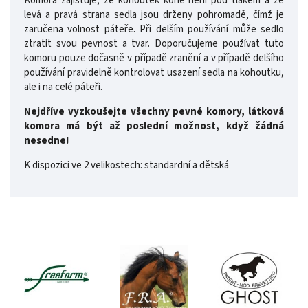
Komora zajišťuje, že kohoutek koně není pod tlakem a že
levá a pravá strana sedla jsou drženy pohromadě, čímž je
zaručena volnost páteře. Při delším používání může sedlo
ztratit svou pevnost a tvar. Doporučujeme používat tuto
komoru pouze dočasně v případě zranění a v případě delšího
používání pravidelně kontrolovat usazení sedla na kohoutku,
ale i na celé páteři.
Nejdříve vyzkoušejte všechny pevné komory, látková
komora má být až poslední možnost, když žádná
nesedne!
K dispozici ve 2 velikostech: standardní a dětská