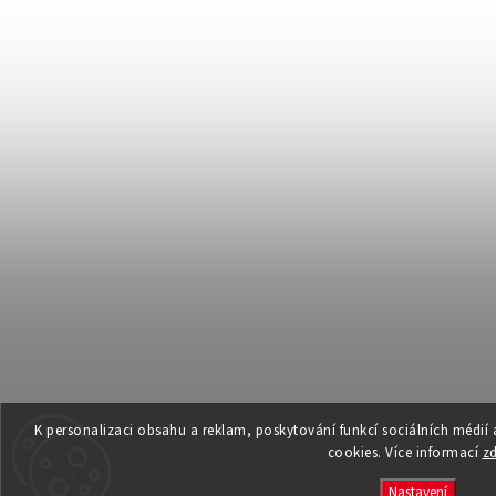
K personalizaci obsahu a reklam, poskytování funkcí sociálních médií
cookies. Více informací
z
Nastavení