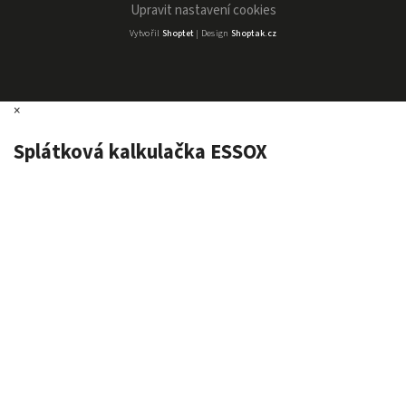
Upravit nastavení cookies
Vytvořil
Shoptet
| Design
Shoptak.cz
×
Splátková kalkulačka ESSOX