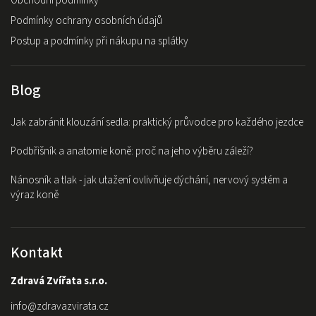
Obchodní podmínky
Podmínky ochrany osobních údajů
Postup a podmínky při nákupu na splátky
Blog
Jak zabránit klouzání sedla: praktický průvodce pro každého jezdce
Podbřišník a anatomie koně: proč na jeho výběru záleží?
Nánosník a tlak - jak utažení ovlivňuje dýchání, nervový systém a
výraz koně
Kontakt
Zdravá Zvířata s.r.o.
info
@
zdravazvirata.cz