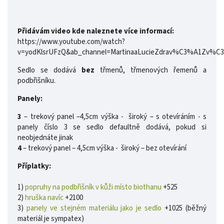
Přidávám video kde naleznete více informací:
https://www.youtube.com/watch?
v=yodKlsrUFzQ&ab_channel=MartinaaLucieZdrav%C3%A1Zv%
Sedlo se dodává
bez
třmenů, třmenových řemenů a
podbřišníku.
Panely:
3
– trekový panel –4,5cm výška - široký – s otevíráním - s
panely číslo 3 se sedlo defaultně dodává, pokud si
neobjednáte jinak
4
– trekový panel – 4,5cm výška - široký – bez otevírání
Příplatky:
1)
popruhy na podbřišník v kůži místo biothanu
+525
2)
hruška navíc
+2100
3)
panely ve stejném materiálu jako je sedlo
+1025 (běžný
materiál je sympatex)