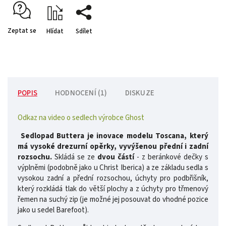
Zeptat se
Hlídat
Sdílet
POPIS
HODNOCENÍ (1)
DISKUZE
Odkaz na video o sedlech výrobce Ghost
Sedlopad Buttera je inovace modelu Toscana, který
má vysoké drezurní opěrky, vyvýšenou přední i zadní
rozsochu.
Skládá se ze
dvou částí
- z beránkové dečky s
výplněmi (podobně jako u Christ Iberica) a ze základu sedla s
vysokou zadní a přední rozsochou, úchyty pro podbřišník,
který rozkládá tlak do větší plochy a z úchyty pro třmenový
řemen na suchý zip (je možné jej posouvat do vhodné pozice
jako u sedel Barefoot).