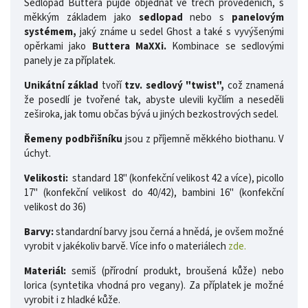
Sedlopad Buttera půjde objednat ve třech provedeních, s
měkkým základem jako
sedlopad
nebo s
panelovým
systémem,
jaký známe u sedel Ghost a také s vyvýšenými
opěrkami jako
Buttera MaXXi.
Kombinace se sedlovými
panely je za příplatek.
Unikátní základ
tvoří
tzv. sedlový "twist",
což znamená
že posedlí je tvořené tak, abyste ulevili kyčlím a neseděli
zeširoka, jak tomu občas bývá u jiných bezkostrových sedel.
Řemeny podbřišníku
jsou z příjemně měkkého biothanu. V
úchyt.
Velikosti:
standard 18" (konfekční velikost 42 a více), picollo
17" (konfekční velikost do 40/42), bambini 16" (konfekční
velikost do 36)
Barvy:
standardní barvy jsou černá a hnědá, je ovšem možné
vyrobit v jakékoliv barvě. Více info o materiálech
zde.
Materiál:
semiš (přírodní produkt, broušená kůže) nebo
lorica (syntetika vhodná pro vegany). Za příplatek je možné
vyrobit i z hladké kůže.