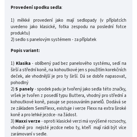
Provedení spodku sedla
:
1) měkké provedení jako mají sedlopady (v příplatcích
uvedeno jako klasické, fotka zespodu na poslední fotce
produktu)
2) sedlo s panelovým systémem - za příplatek
Popis variant:
1)
Klasika
-
oblíbený pad bez panelového systému, sedí na
širší a střední koně, na kohoutkové jen s použitím korekčních
deček, ale vhodnější je pro ty širší. Dá se dobře napasovat,
pohodlný
2)
S panely
- spodek padu je tvořený jako sedla této značky,
vršek je tvořen z posedlí typu Buttera, vhodný pro střední a
kohoutkové koně,
pasuje se posouváním panelů. Dodává se
ze základem SemiFlexx, existuje i verze Flexx na extra široké
koně a pro lehké jezdce- na žádost.
3)
Maxxi verze
- oproti klasické verzi má vyvýšené rozsochy,
vhodně pro nejisté jezdce nebo ty, kteří mají rádi být více
zarámovaní v sedle.