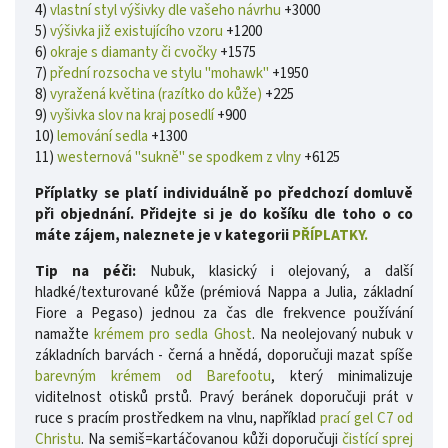
4)
vlastní styl výšivky dle vašeho návrhu
+3000
5)
výšivka již existujícího vzoru
+1200
6)
okraje s diamanty či cvočky
+1575
7)
přední rozsocha ve stylu "mohawk"
+1950
8)
vyražená květina (razítko do kůže)
+225
9)
vyšivka slov na kraj posedlí
+900
10)
lemování sedla
+1300
11)
westernová "sukně" se spodkem z vlny
+6125
Příplatky se platí individuálně po předchozí domluvě
při objednání. Přidejte si je do košíku dle toho o co
máte zájem, naleznete je v kategorii
PŘÍPLATKY.
Tip na péči:
Nubuk, klasický i olejovaný, a další
hladké/texturované kůže (prémiová Nappa a Julia, základní
Fiore a Pegaso) jednou za čas dle frekvence používání
namažte
krémem pro sedla Ghost
. Na neolejovaný nubuk v
základních barvách - černá a hnědá, doporučuji mazat spíše
barevným krémem od Barefootu
, který minimalizuje
viditelnost otisků prstů.
Pravý beránek doporučuji prát v
ruce s pracím prostředkem na vlnu, například
prací gel C7 od
Christu
. Na semiš=kartáčovanou kůži doporučuji
čistící sprej