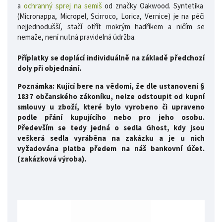
a
ochranný sprej na semiš
od značky Oakwood. Syntetika
(Micronappa, Micropel, Scirroco, Lorica, Vernice) je na péči
nejjednodušší, stačí otřít mokrým hadříkem a ničím se
nemaže, není nutná pravidelná údržba.
Příplatky se doplácí individuálně na základě předchozí
doly při objednání.
Poznámka: Kující bere na vědomí, že dle ustanovení §
1837 občanského zákoníku, nelze odstoupit od kupní
smlouvy u zboží, které bylo vyrobeno či upraveno
podle přání kupujícího nebo pro jeho osobu.
Především se tedy jedná o sedla Ghost, kdy jsou
veškerá sedla vyráběna na zakázku a je u nich
vyžadována platba předem na náš bankovní účet.
(zakázková výroba).