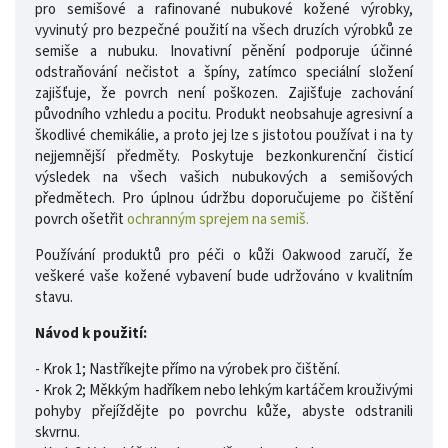
pro semišové a rafinované nubukové kožené výrobky,
vyvinutý pro bezpečné použití na všech druzích výrobků ze
semiše a nubuku. Inovativní pěnění podporuje účinné
odstraňování nečistot a špíny, zatímco speciální složení
zajišťuje, že povrch není poškozen. Zajišťuje zachování
původního vzhledu a pocitu. Produkt neobsahuje agresivní a
škodlivé chemikálie, a proto jej lze s jistotou používat i na ty
nejjemnější předměty. Poskytuje bezkonkurenční čisticí
výsledek na všech vašich nubukových a semišových
předmětech. Pro úplnou údržbu doporučujeme po čištění
povrch ošetřit
ochranným sprejem na semiš.
Používání produktů pro péči o kůži Oakwood zaručí, že
veškeré vaše kožené vybavení bude udržováno v kvalitním
stavu.
Návod k použití:
- Krok 1; Nastříkejte přímo na výrobek pro čištění.
- Krok 2; Měkkým hadříkem nebo lehkým kartáčem krouživými
pohyby přejíždějte po povrchu kůže, abyste odstranili
skvrnu.