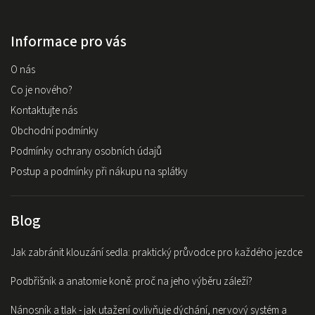
Informace pro vás
O nás
Co je nového?
Kontaktujte nás
Obchodní podmínky
Podmínky ochrany osobních údajů
Postup a podmínky při nákupu na splátky
Blog
Jak zabránit klouzání sedla: praktický průvodce pro každého jezdce
Podbřišník a anatomie koně: proč na jeho výběru záleží?
Nánosník a tlak - jak utažení ovlivňuje dýchání, nervový systém a