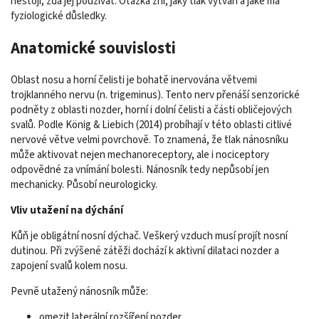
nestojí, zda jej používat. Otázka zní, jaký tlak vytváří a jaké má
fyziologické důsledky.
Anatomické souvislosti
Oblast nosu a horní čelisti je bohatě inervována větvemi
trojklanného nervu (n. trigeminus). Tento nerv přenáší senzorické
podněty z oblasti nozder, horní i dolní čelisti a části obličejových
svalů. Podle König & Liebich (2014) probíhají v této oblasti citlivé
nervové větve velmi povrchově. To znamená, že tlak nánosníku
může aktivovat nejen mechanoreceptory, ale i nociceptory
odpovědné za vnímání bolesti. Nánosník tedy nepůsobí jen
mechanicky. Působí neurologicky.
Vliv utažení na dýchání
Kůň je obligátní nosní dýchač. Veškerý vzduch musí projít nosní
dutinou. Při zvýšené zátěži dochází k aktivní dilataci nozder a
zapojení svalů kolem nosu.
Pevně utažený nánosník může:
omezit laterální rozšíření nozder