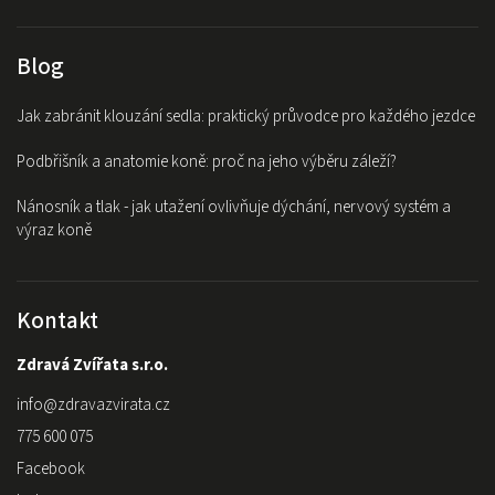
Blog
Jak zabránit klouzání sedla: praktický průvodce pro každého jezdce
Podbřišník a anatomie koně: proč na jeho výběru záleží?
Nánosník a tlak - jak utažení ovlivňuje dýchání, nervový systém a
výraz koně
Kontakt
Zdravá Zvířata s.r.o.
info
@
zdravazvirata.cz
775 600 075
Facebook