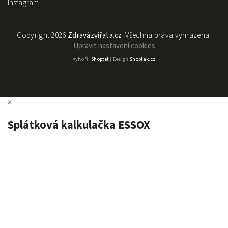
Instagram
Copyright 2026
Zdravázvířata.cz
. Všechna práva vyhrazena.
Upravit nastavení cookies
Vytvořil
Shoptet
| Design
Shoptak.cz
×
Splátková kalkulačka ESSOX