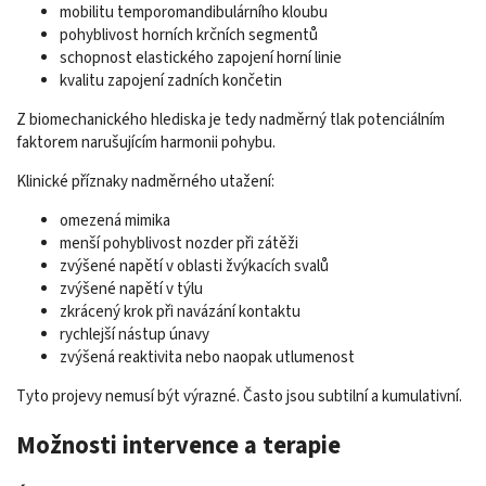
mobilitu temporomandibulárního kloubu
pohyblivost horních krčních segmentů
schopnost elastického zapojení horní linie
kvalitu zapojení zadních končetin
Z biomechanického hlediska je tedy nadměrný tlak potenciálním
faktorem narušujícím harmonii pohybu.
Klinické příznaky nadměrného utažení:
omezená mimika
menší pohyblivost nozder při zátěži
zvýšené napětí v oblasti žvýkacích svalů
zvýšené napětí v týlu
zkrácený krok při navázání kontaktu
rychlejší nástup únavy
zvýšená reaktivita nebo naopak utlumenost
Tyto projevy nemusí být výrazné. Často jsou subtilní a kumulativní.
Možnosti intervence a terapie