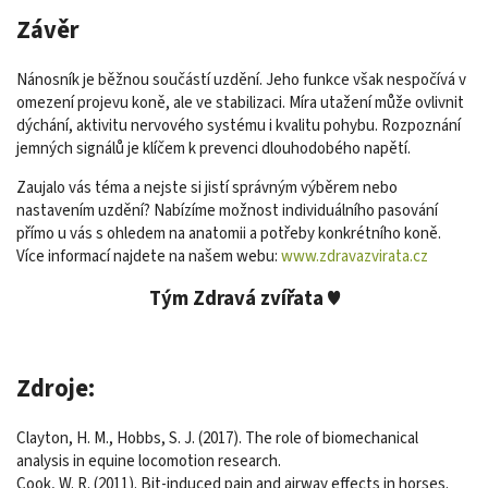
Závěr
Nánosník je běžnou součástí uzdění. Jeho funkce však nespočívá v
omezení projevu koně, ale ve stabilizaci. Míra utažení může ovlivnit
dýchání, aktivitu nervového systému i kvalitu pohybu. Rozpoznání
jemných signálů je klíčem k prevenci dlouhodobého napětí.
Zaujalo vás téma a nejste si jistí správným výběrem nebo
nastavením uzdění? Nabízíme možnost individuálního pasování
přímo u vás s ohledem na anatomii a potřeby konkrétního koně.
Více informací najdete na našem webu:
www.zdravazvirata.cz⁠
Tým Zdravá zvířata ♥
Zdroje:
Clayton, H. M., Hobbs, S. J. (2017). The role of biomechanical
analysis in equine locomotion research.
Cook, W. R. (2011). Bit-induced pain and airway effects in horses.