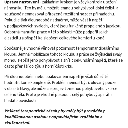
Úprava nastavení
- základním krokem je vždy kontrola utažení
nánosníku. Ten by měl umožnit jemnou pohyblivost dolní čelisti a
současně neomezovat přirozené rozšíření nozder při nádechu.
Pokud je tlak dlouhodobě nadměrný, může vést k napětí
v podjazykových svalech, které jsou funkčně propojené s jazylkou.
Odborná manuální práce v této oblasti může podpořit jejich
elasticitu a přispět ke zlepšení celkového komfortu koně.
Současně je vhodné věnovat pozornost temporomandibulárnímu
kloubu. Jemná mobilizace tohoto kloubu a práce se žvýkacími svaly
mohou zlepšit jeho pohyblivost a snížit sekundární napětí, které se
často přenáší do týlu a horní části krku.
Při dlouhodobém nebo opakovaném napětí je však důležité
hodnotit koně komplexně. Problém nemusí být izolovaný pouze
v oblasti hlavy, ale může se projevit změnou pohybového vzorce
celého těla. Proto je vhodné posoudit celý pohybový aparát a
hledat souvislosti.
Veškeré terapeutické zásahy by měly být prováděny
kvalifikovanou osobou s odpovídajícím vzděláním a
zkušenostmi.