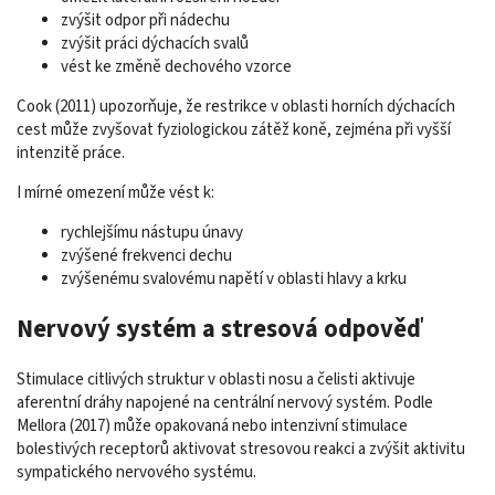
zvýšit odpor při nádechu
zvýšit práci dýchacích svalů
vést ke změně dechového vzorce
Cook (2011) upozorňuje, že restrikce v oblasti horních dýchacích
cest může zvyšovat fyziologickou zátěž koně, zejména při vyšší
intenzitě práce.
I mírné omezení může vést k:
rychlejšímu nástupu únavy
zvýšené frekvenci dechu
zvýšenému svalovému napětí v oblasti hlavy a krku
Nervový systém a stresová odpověď
Stimulace citlivých struktur v oblasti nosu a čelisti aktivuje
aferentní dráhy napojené na centrální nervový systém. Podle
Mellora (2017) může opakovaná nebo intenzivní stimulace
bolestivých receptorů aktivovat stresovou reakci a zvýšit aktivitu
sympatického nervového systému.