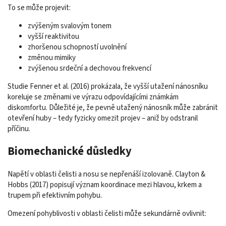
To se může projevit:
zvýšeným svalovým tonem
vyšší reaktivitou
zhoršenou schopností uvolnění
změnou mimiky
zvýšenou srdeční a dechovou frekvencí
Studie Fenner et al. (2016) prokázala, že vyšší utažení nánosníku
koreluje se změnami ve výrazu odpovídajícími známkám
diskomfortu. Důležité je, že pevně utažený nánosník může zabránit
otevření huby – tedy fyzicky omezit projev – aniž by odstranil
příčinu.
Biomechanické důsledky
Napětí v oblasti čelisti a nosu se nepřenáší izolovaně. Clayton &
Hobbs (2017) popisují význam koordinace mezi hlavou, krkem a
trupem při efektivním pohybu.
Omezení pohyblivosti v oblasti čelisti může sekundárně ovlivnit: