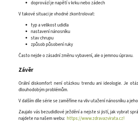
doprovází je napětí v krku nebo zádech
V takové situaci je vhodné zkontrolovat:
typ a velikost udidla
nastavení nánosníku
stav chrupu
způsob působení ruky
Často nejde o zásadní změnu vybavení, ale o jemnou úpravu.
Závěr
Orální diskomfort není otázkou trendu ani ideologie. Je o
dlouhodobým problémům.
V dalším díle série se zaměříme na vliv utažení nánosníku a j
Zaujalo vás bezudidlové ježdění a nejste si jistí, jak vybrat
najdete na našem webu:
https://www.zdravazvirata.cz!