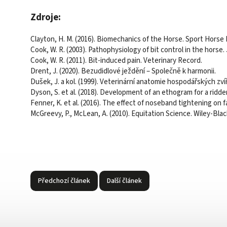
Zdroje:
Clayton, H. M. (2016). Biomechanics of the Horse. Sport Horse 
Cook, W. R. (2003). Pathophysiology of bit control in the horse.
Cook, W. R. (2011). Bit-induced pain. Veterinary Record.
Drent, J. (2020). Bezudidlové ježdění – Společně k harmonii.
Dušek, J. a kol. (1999). Veterinární anatomie hospodářských zvíř
Dyson, S. et al. (2018). Development of an ethogram for a ridd
Fenner, K. et al. (2016). The effect of noseband tightening on 
McGreevy, P., McLean, A. (2010). Equitation Science. Wiley-Blac
Předchozí článek
Další článek