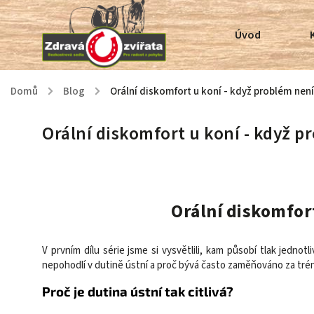
Úvod
Domů
/
Blog
/
Orální diskomfort u koní - když problém není
Orální diskomfort u koní - když p
Orální diskomfort
V prvním dílu série jsme si vysvětlili, kam působí tlak jedn
nepohodlí v dutině ústní a proč bývá často zaměňováno za tré
Proč je dutina ústní tak citlivá?