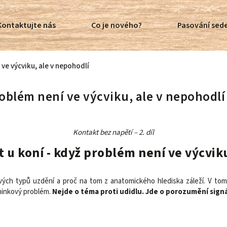
Kontaktujte nás
Co je nového?
Pasování sede
 ve výcviku, ale v nepohodlí
roblém není ve výcviku, ale v nepohodlí
Kontakt bez napětí – 2. díl
 u koní - když problém není ve výcvik
otlivých typů uzdění a proč na tom z anatomického hlediska záleží. V to
ninkový problém.
Nejde o téma proti udidlu. Jde o porozumění sign