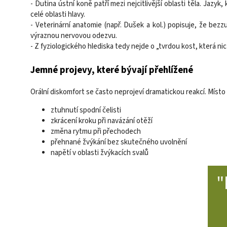
- Dutina ústní koně patří mezi nejcitlivější oblasti těla. Jaz
celé oblasti hlavy.
- Veterinární anatomie (např. Dušek a kol.) popisuje, že be
výraznou nervovou odezvu.
- Z fyziologického hlediska tedy nejde o „tvrdou kost, která ni
Jemné projevy, které bývají přehlížené
Orální diskomfort se často neprojeví dramatickou reakcí. Mís
ztuhnutí spodní čelisti
zkrácení kroku při navázání otěží
změna rytmu při přechodech
přehnané žvýkání bez skutečného uvolnění
napětí v oblasti žvýkacích svalů