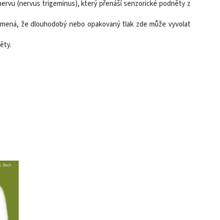
o nervu (nervus trigeminus), který přenáší senzorické podněty z
 znamená, že dlouhodobý nebo opakovaný tlak zde může vyvolat
ěty.