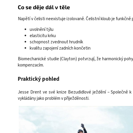
Co se děje dál v těle
Napětí v čelisti neexistuje izolovaně. Čelistní kloub je funkčně
uvolnění týlu
elasticitu krku
schopnost zvednout hrudník
kvalitu zapojení zadních končetin
Biomechanické studie (Clayton) potvrzují, že harmonický po
kompenzacím.
Praktický pohled
Jesse Drent ve své knize Bezudidlové ježdění – Společně k h
vykládány jako problém v přiježděnosti.