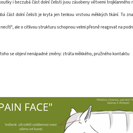
yk, koutky i bezzubá část dolní čelisti jsou zásobeny větvemi trojklannéh
zzubá část dolní čelisti je kryta jen tenkou vrstvou měkkých tkání. To
c necítí“, ale o citlivou strukturu schopnou velmi přesně reagovat na podn
to toho se objeví nenápadné změny: ztráta měkkého, pružného kontaktu