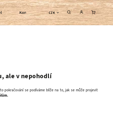
l
Kontroly bezkostrových sedel
Poradenství
CZK
u, ale v nepohodlí
mto pokračování se podíváme blíže na to, jak se může projevit
álům.