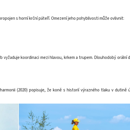
 propojen s horní krční páteří. Omezení jeho pohyblivosti může ovlivnit:
hyb vyžaduje koordinaci mezi hlavou, krkem a trupem. Dlouhodobý oráln
armonii (2020) popisuje, že koně s historií výrazného tlaku v dutině 