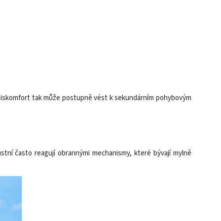
í diskomfort tak může postupně vést k sekundárním pohybovým
ústní často reagují obrannými mechanismy, které bývají mylně