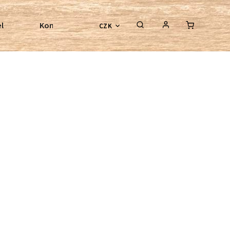
l
Kontroly bezkostrových sedel
Poradenství
CZK