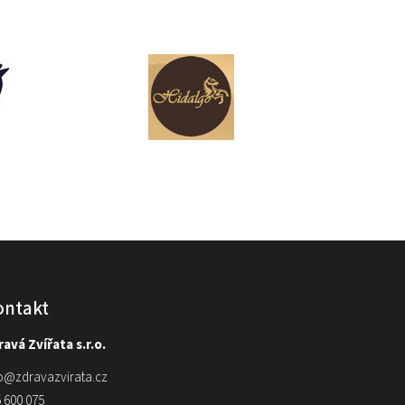
ontakt
avá Zvířata s.r.o.
o
@
zdravazvirata.cz
 600 075