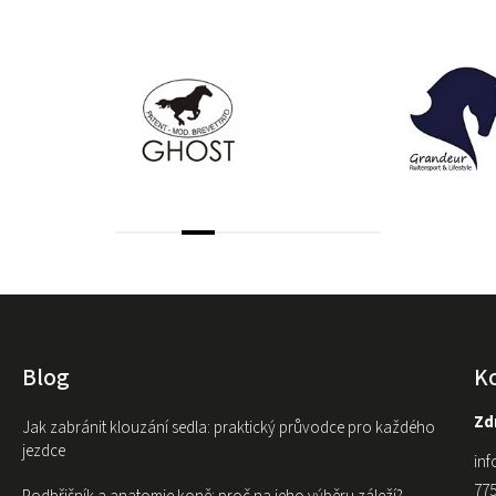
Blog
K
Zdr
Jak zabránit klouzání sedla: praktický průvodce pro každého
jezdce
inf
775