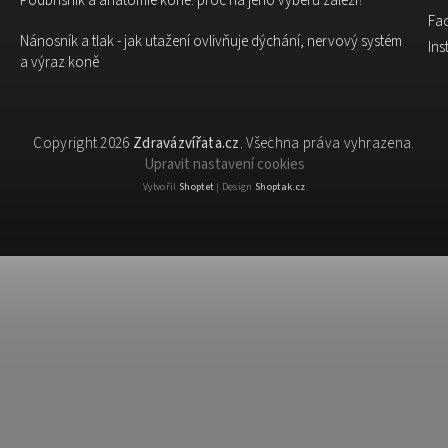
Podbřišník a anatomie koně: proč na jeho výběru záleží?
Fa
Nánosník a tlak - jak utažení ovlivňuje dýchání, nervový systém
In
a výraz koně
Copyright 2026
Zdravázvířata.cz
. Všechna práva vyhrazena.
Upravit nastavení cookies
Vytvořil
Shoptet
| Design
Shoptak.cz