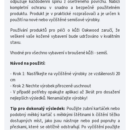
odpuzuje každodenní špínu z ošetřeného povrchu. Nabízí
kompletní ochranu v snadno a bezpečně použitelném
produktu. Produkt je v praktické rozprašovači a je určen k
použití na nové nebo vyčištěné semišové výrobky.
Používání produktů pro péči o kůži Oakwood zaručí, že
veškeré vaše kožené vybavení bude udržováno v kvalitním
stavu.
Vhodné pro všechno vybavení v broušené kůži - semiš.
Návod na použití:
- Krok 1: Nastříkejte na vyčištěné výrobky ze vzdálenosti 20
cm
- Krok 2: Nechte výrobek přirozeně uschnout
- V případě potřeby opakujte aplikaci až 3krát pro dosažení
nejlepších výsledků. Nenamáčejte výrobky!
Tip pro dokonalý výsledek:
Použijte zubní kartáček nebo
podobný měkký kartáč s měkkými štětinami k čištění těžko
dostupných míst, jako jsou nástroje nebo pod popruhy a
přezkami, které se obtížně odstraňují. Po vyčištění použijte