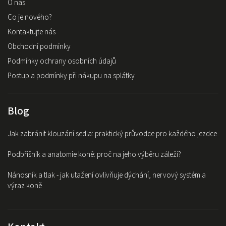
O nás
Co je nového?
Kontaktujte nás
Obchodní podmínky
Podmínky ochrany osobních údajů
Postup a podmínky při nákupu na splátky
Blog
Jak zabránit klouzání sedla: praktický průvodce pro každého jezdce
Podbřišník a anatomie koně: proč na jeho výběru záleží?
Nánosník a tlak - jak utažení ovlivňuje dýchání, nervový systém a
výraz koně