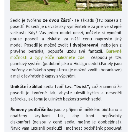
Sedlo je tvořeno
ze dvou částí
- ze základu (tzv. base) a z
posedlí. Posedlí je uživatelsky vyměnitelné za jiné ve stejné
velikosti. Když Vás jeden model omrzí, můžete si vyměnit
pouze posedlí a získáte za nižší cenu naprosto jiný
model. Posedlí je možné zvolit
i dvojbarevné
, nebo jen z
pravého beránka, popusťe uzdu své fantazii.
Barevné
možnosti a typy kůže naleznete zde.
Zespodu je tzv.
panelový systém (podobně jako u Hidalgo sedel).Panely jsou
tvořeny z měkkého sympatexu (je možné zvolit i beránkové)
a mají otevíratelné kapsy s výplněmi.
Unikátní základ
sedla tvoří
tzv. "twist",
což znamená že
posedlí je tvořené tak, abyste ulevili kyčlím a neseděli
zeširoka, jak tomu je u jiných bezkostrových sedel.
Řemeny podbřišníku
jsou z příjemně měkkého biothanu a
opatřeny krytkami tak, aby koni nepůsobily
diskomfort (nejsou v ceně sedla, možné je doobejdnat).
Navíc vám luxusně poslouží i možnost podbřišník posouvat