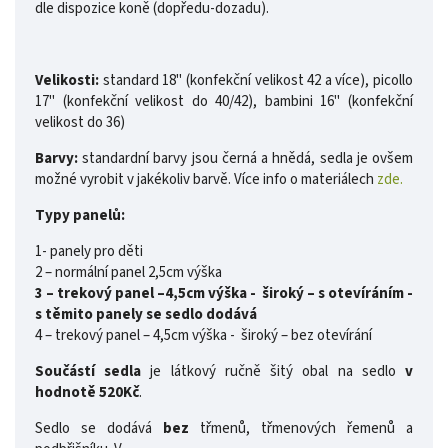
dle dispozice koně (dopředu-dozadu).
Velikosti:
standard 18" (konfekční velikost 42 a více), picollo
17" (konfekční velikost do 40/42), bambini 16" (konfekční
velikost do 36)
Barvy:
standardní barvy jsou černá a hnědá, sedla je ovšem
možné vyrobit v jakékoliv barvě. Více info o materiálech
zde.
Typy panelů:
1- panely pro děti
2 – normální panel 2,5cm výška
3 – trekový panel –4,5cm výška - široký – s otevíráním -
s těmito panely se sedlo dodává
4 – trekový panel – 4,5cm výška - široký – bez otevírání
Součástí sedla
je látkový ručně šitý obal na sedlo
v
hodnotě 520Kč
.
Sedlo se dodává
bez
třmenů, třmenových řemenů a