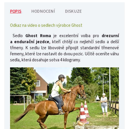
POPIS
HODNOCENÍ
DISKUZE
Odkaz na video o sedlech výrobce Ghost
Sedlo
Ghost Roma
je excelentní volba pro
drezurní
a
endurační jezdce
, kteří chtějí co nejlehčí sedlo a delší
třmeny. K sedlu lze libovolně připojit standardní třmenové
řemeny, které lze nastavit do dvou pozic. Učitě oceníte váhu
sedla, která dosahuje sotva 4 kilogramy.