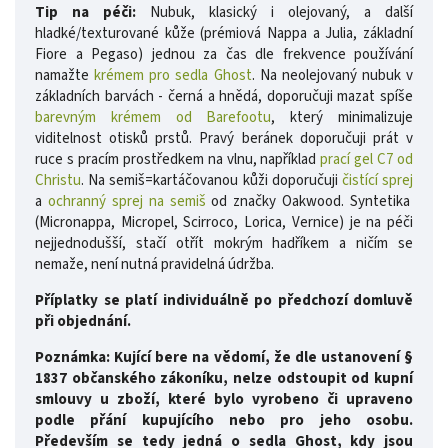
Tip na péči:
Nubuk, klasický i olejovaný, a další
hladké/texturované kůže (prémiová Nappa a Julia, základní
Fiore a Pegaso) jednou za čas dle frekvence používání
namažte
krémem pro sedla Ghost
. Na neolejovaný nubuk v
základních barvách - černá a hnědá, doporučuji mazat spíše
barevným krémem od Barefootu
, který minimalizuje
viditelnost otisků prstů.
Pravý beránek doporučuji prát v
ruce s pracím prostředkem na vlnu, například
prací gel C7 od
Christu
. Na semiš=kartáčovanou kůži doporučuji
čistící sprej
a
ochranný sprej na semiš
od značky Oakwood. Syntetika
(Micronappa, Micropel, Scirroco, Lorica, Vernice) je na péči
nejjednodušší, stačí otřít mokrým hadříkem a ničím se
nemaže, není nutná pravidelná údržba.
Příplatky se platí individuálně po předchozí domluvě
při objednání.
Poznámka: Kující bere na vědomí, že dle ustanovení §
1837 občanského zákoníku, nelze odstoupit od kupní
smlouvy u zboží, které bylo vyrobeno či upraveno
podle přání kupujícího nebo pro jeho osobu.
Především se tedy jedná o sedla Ghost, kdy jsou