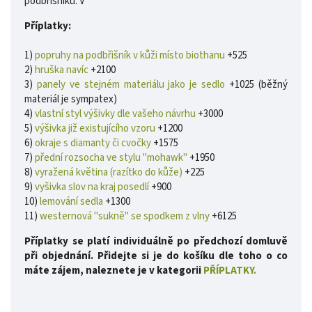
podbřišníku. V
Příplatky:
1)
popruhy na podbřišník v kůži místo biothanu
+525
2)
hruška navíc
+2100
3)
panely ve stejném materiálu jako je sedlo
+1025 (běžný
materiál je sympatex)
4)
vlastní styl výšivky dle vašeho návrhu
+3000
5)
výšivka již existujícího vzoru
+1200
6)
okraje s diamanty či cvočky
+1575
7)
přední rozsocha ve stylu "mohawk"
+1950
8)
vyražená květina (razítko do kůže)
+225
9)
vyšivka slov na kraj posedlí
+900
10)
lemování sedla
+1300
11)
westernová "sukně" se spodkem z vlny
+6125
Příplatky se platí individuálně po předchozí domluvě
při objednání. Přidejte si je do košíku dle toho o co
máte zájem, naleznete je v kategorii
PŘÍPLATKY.