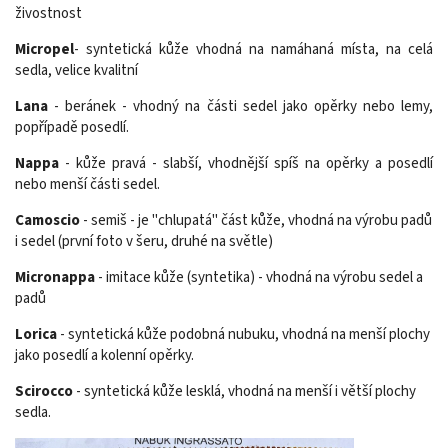
živostnost
Micropel
- syntetická kůže vhodná na namáhaná místa, na celá
sedla, velice kvalitní
Lana
- beránek - vhodný na části sedel jako opěrky nebo lemy,
popřípadě posedlí.
Nappa
- kůže pravá - slabší, vhodnější spíš na opěrky a posedlí
nebo menší části sedel.
Camoscio
- semiš - je "chlupatá" část kůže, vhodná na výrobu padů
i sedel (první foto v šeru, druhé na světle)
Micronappa
- imitace kůže (syntetika) - vhodná na výrobu sedel a
padů
Lorica
- syntetická kůže podobná nubuku, vhodná na menší plochy
jako posedlí a kolenní opěrky.
Scirocco
- syntetická kůže lesklá, vhodná na menší i větší plochy
sedla.