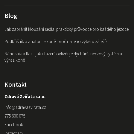
Blog
Jak zabránit klouzání sedla: praktický průvodce pro každého jezdce
Podbřišník a anatomie koně: proč na jeho výběru záleží?
Nánosník a tlak - jak utažení ovlivňuje dýchání, nervový systém a
výraz koně
Kontakt
Zdravá Zvířata s.r.o.
info
@
zdravazvirata.cz
775 600 075
Facebook
Instagram