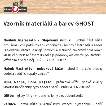
Vzorník materiálů a barev GHOST
Naubuk Ingrassato - Olejovaný nubuk
- vrchní část kůže
broušená - chlupatý vzhled - vhodná na všechny části padů a sedel.
Olejováním vzniká lesklejší povrch a vizuálně takzvaný "old look",
klasický nubuk se časem uhladí a je podobný olejovému používáním,
ježděním a péčí o něj. - PŘÍPLATEK 1000 Kč
Nabuk Mastrotto - nubuková kůže
- vhodná na cele plochy
sedel a padů "chlupatý vzhled"
Julia, Nappa, Fiore, Pegaso
- prémiová kůže vysoké kvality
vhodná na všechny typy sedel a padů - PŘÍPLATEK 2100 Kč
Glitter
- glitry flitry - vhodné na lemy a ozdobení sedla
Vernice
- pravá kůže s vrchní krycí vrstvou syntetické - delší