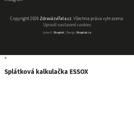
Copyright 2026
Zdravázvířata.cz
. Všechna práva vyhrazena.
Upravit nastavení cookies
Vytvořil
Shoptet
| Design
Shoptak.cz
×
Splátková kalkulačka ESSOX