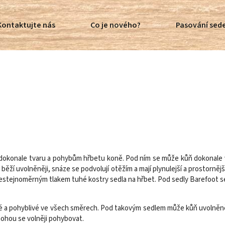
Kontaktujte nás
Co je nového?
Pasování sede
dokonale tvaru a pohybům hřbetu koně. Pod ním se může kůň dokonale vy
ěží uvolněněji, snáze se podvolují otěžím a mají plynulejší a prostorněj
estejnoměrným tlakem tuhé kostry sedla na hřbet. Pod sedly Barefoot se 
né a pohyblivé ve všech směrech. Pod takovým sedlem může kůň uvolněně
,mohou se volněji pohybovat.