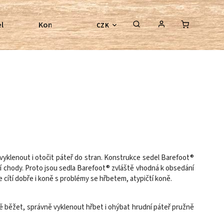
l
Kontroly bezkostrových sedel
Poradenství
CZK
klenout i otočit páteř do stran. Konstrukce sedel Barefoot®
ší chody. Proto jsou sedla Barefoot® zvláště vhodná k obsedání
cítí dobře i koně s problémy se hřbetem, atypičtí koně.
 běžet, správně vyklenout hřbet i ohýbat hrudní páteř pružně