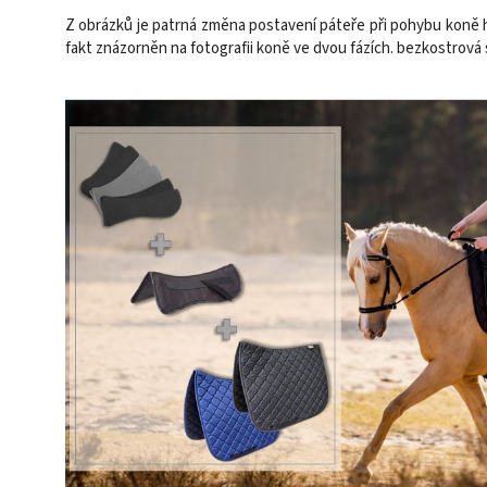
Z obrázků je patrná změna postavení páteře při pohybu koně h
fakt znázorněn na fotografii koně ve dvou fázích. bezkostrová 