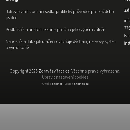
Zdr
Jak zabránit klouzání sedla: praktický průvodce pro každého
jezdce
inf
775
Podbřišník a anatomie koně: proč na jeho výběru záleží?
Fa
Nánosník a tlak - jak utažení ovlivňuje dýchání, nervový systém
In
a výraz koně
Copyright 2026
Zdravázvířata.cz
. Všechna práva vyhrazena.
Upravit nastavení cookies
Vytvořil
Shoptet
| Design
Shoptak.cz