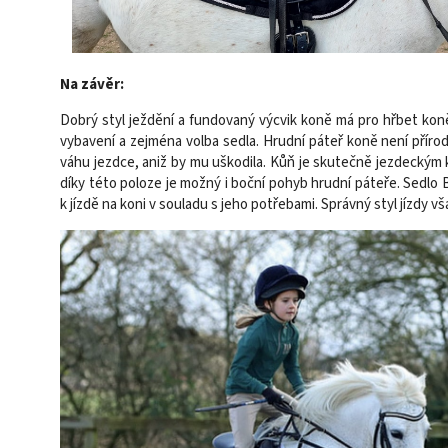
Na závěr:
Dobrý styl ježdění a fundovaný výcvik koně má pro hřbet koně 
vybavení a zejména volba sedla. Hrudní páteř koně není příro
váhu jezdce, aniž by mu uškodila. Kůň je skutečně jezdeckým 
díky této poloze je možný i boční pohyb hrudní páteře. Sedlo 
k jízdě na koni v souladu s jeho potřebami. Správný styl jízdy