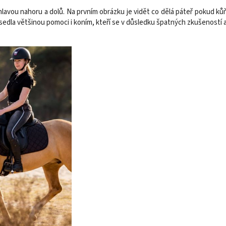
lavou nahoru a dolů. Na prvním obrázku je vidět co dělá páteř pokud kůň
sedla většinou pomoci i koním, kteří se v důsledku špatných zkušeností a 