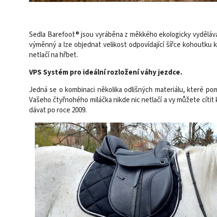
Sedla Barefoot® jsou vyráběna z měkkého ekologicky vyděláva
výměnný a lze objednat velikost odpovídající ší
řce kohoutku ko
netlačí na hřb
et.
VPS Systém pro ideální rozložení váhy jezdce.
Jedná se o kombinaci několika odlišných materiálu, které pomá
Vašeho čtyřnohého miláčka nikde nic netlačí a vy můžete cíti
dávat po roce 2009.