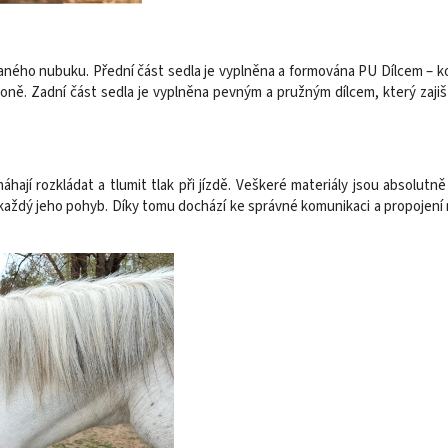
ného nubuku. Přední část sedla je vyplněna a formována PU Dílcem – ko
ně. Zadní část sedla je vyplněna pevným a pružným dílcem, který zajišť
hají rozkládat a tlumit tlak při jízdě. Veškeré materiály jsou absolutn
t každý jeho pohyb. Díky tomu dochází ke správné komunikaci a propojen