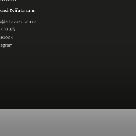
avá Zvířata s.r.o.
o
@
zdravazvirata.cz
 600 075
cebook
stagram