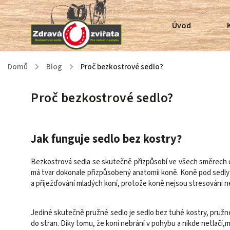
Úvod
Domů
/
Blog
/
Proč bezkostrové sedlo?
Proč bezkostrové sedlo?
Jak funguje sedlo bez kostry?
Bezkostrová sedla se skutečně přizpůsobí ve všech směrech 
má tvar dokonale přizpůsobený anatomii koně. Koně pod sedly b
a přiježďování mladých koní, protože koně nejsou stresováni n
Jediné skutečně pružné sedlo je sedlo bez tuhé kostry, pruž
do stran. Díky tomu, že koni nebrání v pohybu a nikde netlačí