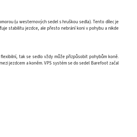
morou (u westernových sedel s hruškou sedla). Tento dílec je
uje stabilitu jezdce, ale přesto nebrání koni v pohybu a nikde
ě flexibilní, tak se sedlo vždy může přizpůsobit pohybům koně.
í mezi jezdcem a koněm. VPS systém se do sedel Barefoot začal