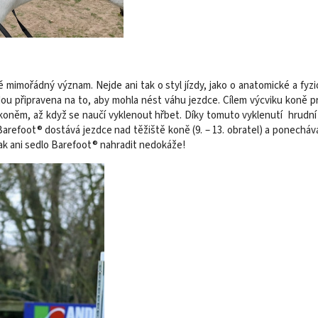
mimořádný význam. Nejde ani tak o styl jízdy, jako o anatomické a fyzio
dou připravena na to, aby mohla nést váhu jezdce. Cílem výcviku koně p
koněm, až když se naučí vyklenout hřbet. Díky tomuto vyklenutí hrudní 
Barefoot® dostává jezdce nad těžiště koně (9. – 13. obratel) a ponechává
 však ani sedlo Barefoot® nahradit nedokáže!