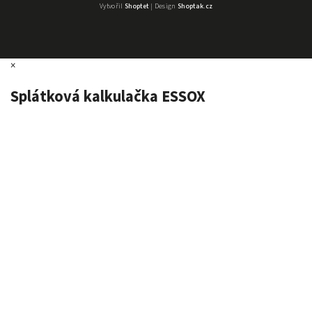
Vytvořil
Shoptet
| Design
Shoptak.cz
×
Splátková kalkulačka ESSOX