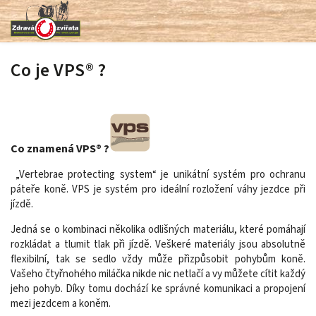
Co je VPS® ?
Co znamená VPS® ?
„Vertebrae protecting system“ je unikátní systém pro ochranu
páteře koně. VPS je systém pro ideální rozložení váhy jezdce při
jízdě.
Jedná se o kombinaci několika odlišných materiálu, které pomáhají
rozkládat a tlumit tlak při jízdě. Veškeré materiály jsou absolutně
flexibilní, tak se sedlo vždy může přizpůsobit pohybům koně.
Vašeho čtyřnohého miláčka nikde nic netlačí a vy můžete cítit každý
jeho pohyb. Díky tomu dochází ke správné komunikaci a propojení
mezi jezdcem a koněm.