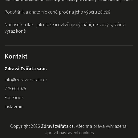
Podbřišník a anatomie koně: proč na jeho výběru záleží?
Nánosník a tlak - jak utažení ovlivňuje dýchání, nervový systém a
výraz koně
Kontakt
Zdravá Zvířata s.r.o.
info
@
zdravazvirata.cz
775 600 075
Facebook
Instagram
Copyright 2026
Zdravázvířata.cz
. Všechna práva vyhrazena.
Upravit nastavení cookies