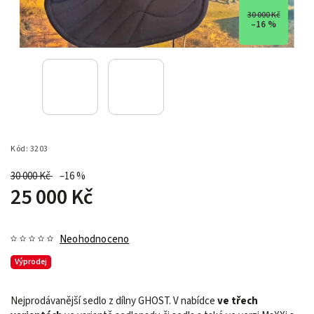
30 000 Kč
–16 %
Kód:
3203
30 000 Kč
–16 %
25 000 Kč
Neohodnoceno
Výprodej
Nejprodávanější sedlo z dílny GHOST. V nabídce
ve třech