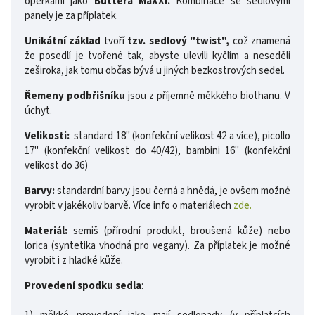
opěrkami jako
Buttera MaXXi.
Kombinace se sedlovými
panely je za příplatek.
Unikátní základ
tvoří
tzv. sedlový "twist",
což znamená
že posedlí je tvořené tak, abyste ulevili kyčlím a neseděli
zeširoka, jak tomu občas bývá u jiných bezkostrových sedel.
Řemeny podbřišníku
jsou z příjemně měkkého biothanu. V
úchyt.
Velikosti:
standard 18" (konfekční velikost 42 a více), picollo
17" (konfekční velikost do 40/42), bambini 16" (konfekční
velikost do 36)
Barvy:
standardní barvy jsou černá a hnědá, je ovšem možné
vyrobit v jakékoliv barvě. Více info o materiálech
zde.
Materiál:
semiš (přírodní produkt, broušená kůže) nebo
lorica (syntetika vhodná pro vegany). Za příplatek je možné
vyrobit i z hladké kůže.
Provedení spodku sedla
: