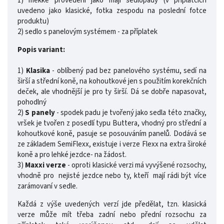
1) měkké provedení jako mají sedlopady (v příplatcích
uvedeno jako klasické, fotka zespodu na poslední fotce
produktu)
2) sedlo s panelovým systémem - za příplatek
Popis variant:
1)
Klasika
-
oblíbený pad bez panelového systému, sedí na
širší a střední koně, na kohoutkové jen s použitím korekčních
deček, ale vhodnější je pro ty širší. Dá se dobře napasovat,
pohodlný
2)
S panely
- spodek padu je tvořený jako sedla této značky,
vršek je tvořen z posedlí typu Buttera, vhodný pro střední a
kohoutkové koně,
pasuje se posouváním panelů. Dodává se
ze základem SemiFlexx, existuje i verze Flexx na extra široké
koně a pro lehké jezdce- na žádost.
3)
Maxxi verze
- oproti klasické verzi má vyvýšené rozsochy,
vhodně pro nejisté jezdce nebo ty, kteří mají rádi být více
zarámovaní v sedle.
Každá z výše uvedených verzí jde předělat, tzn. klasická
verze může mít třeba zadní nebo přední rozsochu za