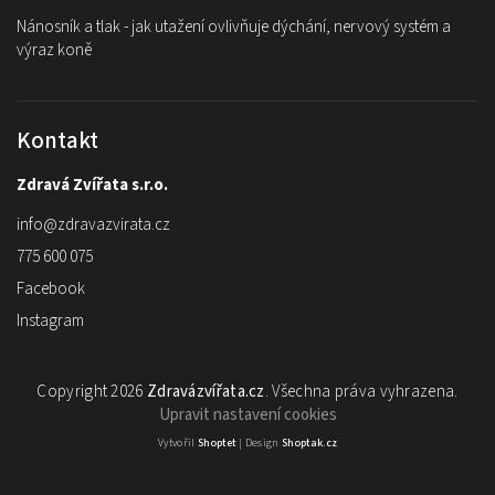
Nánosník a tlak - jak utažení ovlivňuje dýchání, nervový systém a
výraz koně
Kontakt
Zdravá Zvířata s.r.o.
info
@
zdravazvirata.cz
775 600 075
Facebook
Instagram
Copyright 2026
Zdravázvířata.cz
. Všechna práva vyhrazena.
Upravit nastavení cookies
Vytvořil
Shoptet
| Design
Shoptak.cz