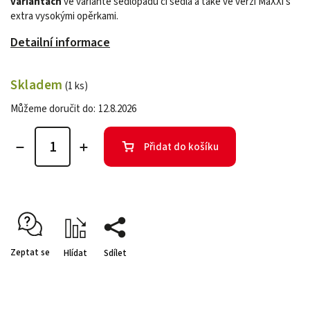
variantách
ve variantě sedlopadu či sedla a také ve verzi MaXXi s
extra vysokými opěrkami.
Detailní informace
Skladem
(1 ks)
Můžeme doručit do:
12.8.2026
Přidat do košíku
Zeptat se
Hlídat
Sdílet