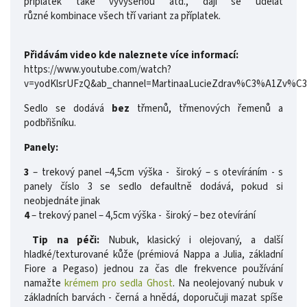
příplatek také vyvýšenou atd., dají se udělat
různé kombinace všech tří variant za příplatek.
Přidávám video kde naleznete více informací:
https://www.youtube.com/watch?
v=yodKlsrUFzQ&ab_channel=MartinaaLucieZdrav%C3%A1Zv%
Sedlo se dodává
bez
třmenů, třmenových řemenů a
podbřišníku.
Panely:
3
– trekový panel –4,5cm výška - široký – s otevíráním - s
panely číslo 3 se sedlo defaultně dodává, pokud si
neobjednáte jinak
4
– trekový panel – 4,5cm výška - široký – bez otevírání
Tip na péči:
Nubuk, klasický i olejovaný, a další
hladké/texturované kůže (prémiová Nappa a Julia, základní
Fiore a Pegaso) jednou za čas dle frekvence používání
namažte
krémem pro sedla Ghost
. Na neolejovaný nubuk v
základních barvách - černá a hnědá, doporučuji mazat spíše