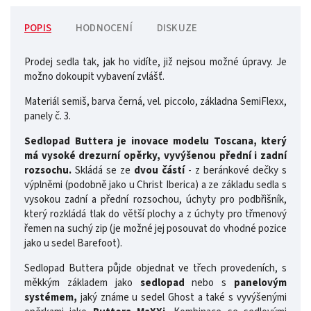
POPIS
HODNOCENÍ
DISKUZE
Prodej sedla tak, jak ho vidíte, již nejsou možné úpravy. Je
možno dokoupit vybavení zvlášť.
Materiál semiš, barva černá, vel. piccolo, základna SemiFlexx,
panely č. 3.
Sedlopad Buttera je inovace modelu Toscana, který
má vysoké drezurní opěrky, vyvýšenou přední i zadní
rozsochu.
Skládá se ze
dvou částí
- z beránkové dečky s
výplněmi (podobně jako u Christ Iberica) a ze základu sedla s
vysokou zadní a přední rozsochou, úchyty pro podbřišník,
který rozkládá tlak do větší plochy a z úchyty pro třmenový
řemen na suchý zip (je možné jej posouvat do vhodné pozice
jako u sedel Barefoot).
Sedlopad Buttera půjde objednat ve třech provedeních, s
měkkým základem jako
sedlopad
nebo s
panelovým
systémem,
jaký známe u sedel Ghost a také s vyvýšenými