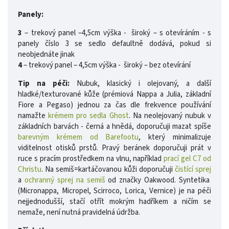
Panely:
3
– trekový panel –4,5cm výška - široký – s otevíráním - s
panely číslo 3 se sedlo defaultně dodává, pokud si
neobjednáte jinak
4
– trekový panel – 4,5cm výška - široký – bez otevírání
Tip na péči:
Nubuk, klasický i olejovaný, a další
hladké/texturované kůže (prémiová Nappa a Julia, základní
Fiore a Pegaso) jednou za čas dle frekvence používání
namažte
krémem pro sedla Ghost
. Na neolejovaný nubuk v
základních barvách - černá a hnědá, doporučuji mazat spíše
barevným krémem od Barefootu
, který minimalizuje
viditelnost otisků prstů.
Pravý beránek doporučuji prát v
ruce s pracím prostředkem na vlnu, například
prací gel C7 od
Christu
. Na semiš=kartáčovanou kůži doporučuji
čistící sprej
a
ochranný sprej na semiš
od značky Oakwood. Syntetika
(Micronappa, Micropel, Scirroco, Lorica, Vernice) je na péči
nejjednodušší, stačí otřít mokrým hadříkem a ničím se
nemaže, není nutná pravidelná údržba.