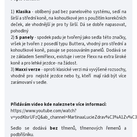
1)
Klasika
-
oblíbený pad bez panelového systému, sedí na
širší a střední koně, na kohoutkové jen s použitím korekčních
deček, ale vhodnější je pro ty širší. Dá se dobře napasovat,
pohodlný
2)
S panely
- spodek padu je tvořený jako sedla této značky,
vršek je tvořen z posedlí typu Buttera, vhodný pro střední a
kohoutkové koně,
pasuje se posouváním panelů. Dodává se
ze základem SemiFlexx, existuje i verze Flexx na extra široké
koně a pro lehké jezdce- na žádost.
3)
Maxxi verze
- oproti klasické verzi má vyvýšené rozsochy,
vhodně pro nejisté jezdce nebo ty, kteří mají rádi být více
zarámovaní v sedle.
Přidávám video kde naleznete více informací:
https://www.youtube.com/watch?
v=yodKlsrUFzQ&ab_channel=MartinaaLucieZdrav%C3%A1Zv%
Sedlo se dodává
bez
třmenů, třmenových řemenů a
podbřišníku.