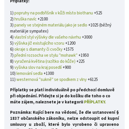
Příplatky:
1)
popruhy na podbřišník v kůži místo biothanu
+525
2)
hruška navíc
+2100
3)
panely ve stejném materiálu jako je sedlo
+1025 (běžný
materiál je sympatex)
4)
vlastní styl výšivky dle vašeho návrhu
+3000
5)
výšivka již existujícího vzoru
+1200
6)
okraje s diamanty či cvočky
+1575
7)
přední rozsocha ve stylu "mohawk"
+1950
8)
vyražená květina (razítko do kůže)
+225
9)
vyšivka slov na kraj posedlí
+900
10)
lemování sedla
+1300
11)
westernová "sukně" se spodkem z vlny
+6125
Příplatky se platí individuálně po předchozí domluvě
při objednání. Přidejte si je do košíku dle toho o co
máte zájem, naleznete je v kategorii
PŘÍPLATKY.
Poznámka: Kující bere na vědomí, že dle ustanovení §
1837 občanského zákoníku, nelze odstoupit od kupní
smlouvy u zboží, které bylo vyrobeno či upraveno