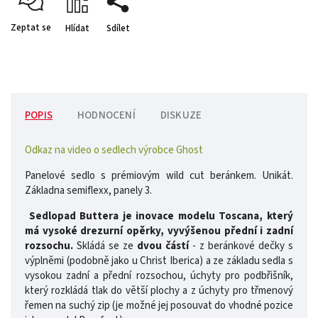
Zeptat se
Hlídat
Sdílet
POPIS
HODNOCENÍ
DISKUZE
Odkaz na video o sedlech výrobce Ghost
Panelové sedlo s prémiovým wild cut beránkem. Unikát.
Základna semiflexx, panely 3.
Sedlopad Buttera je inovace modelu Toscana, který
má vysoké drezurní opěrky, vyvýšenou přední i zadní
rozsochu.
Skládá se ze
dvou částí
- z beránkové dečky s
výplněmi (podobně jako u Christ Iberica) a ze základu sedla s
vysokou zadní a přední rozsochou, úchyty pro podbřišník,
který rozkládá tlak do větší plochy a z úchyty pro třmenový
řemen na suchý zip (je možné jej posouvat do vhodné pozice