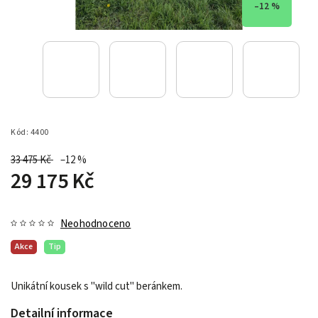
–12 %
Kód:
4400
33 475 Kč
–12 %
29 175 Kč
Neohodnoceno
Akce
Tip
Unikátní kousek s "wild cut" beránkem.
Detailní informace