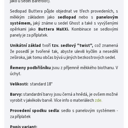
jako u sedel Barefoot).
Sedlopad Buttera půjde objednat ve třech provedeních, s
měkkým základem jako
sedlopad
nebo s
panelovým
systémem,
jaký známe u sedel Ghost a také s vyvýšenými
opěrkami jako
Buttera MaXXi.
Kombinace se sedlovými
panely je za příplatek.
Unikátní základ
tvoří
tzv. sedlový "twist",
což znamená
že posedlí je tvořené tak, abyste ulevili kyčlím a neseděli
zeširoka, jak tomu občas bývá u jiných bezkostrových sedel.
Řemeny podbřišníku
jsou z příjemně měkkého biothanu. V
úchyt.
Velikosti:
standard 18"
Barvy:
standardní barvy jsou černá a hnědá, je ovšem možné
vyrobit v jakékoliv barvě. Více info o materiálech
zde.
Provedení spodku sedla
: sedlo s panelovým systémem -
za příplatek
Popis variant: