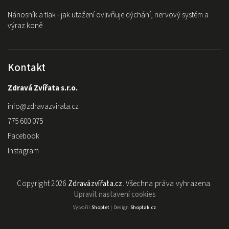
Nánosník a tlak - jak utažení ovlivňuje dýchání, nervový systém a
výraz koně
Kontakt
Zdravá Zvířata s.r.o.
info
@
zdravazvirata.cz
775 600 075
Facebook
Instagram
Copyright 2026
Zdravázvířata.cz
. Všechna práva vyhrazena.
Upravit nastavení cookies
Vytvořil
Shoptet
| Design
Shoptak.cz