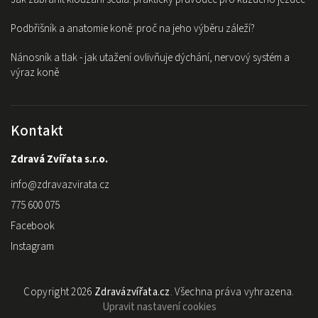
Podbřišník a anatomie koně: proč na jeho výběru záleží?
Nánosník a tlak - jak utažení ovlivňuje dýchání, nervový systém a
výraz koně
Kontakt
Zdravá Zvířata s.r.o.
info
@
zdravazvirata.cz
775 600 075
Facebook
Instagram
Copyright 2026
Zdravázvířata.cz
. Všechna práva vyhrazena.
Upravit nastavení cookies