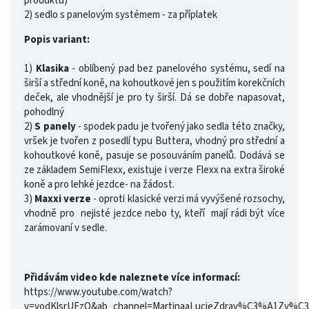
produktu)
2) sedlo s panelovým systémem - za příplatek
Popis variant:
1)
Klasika
- oblíbený pad bez panelového systému, sedí na
širší a střední koně, na kohoutkové jen s použitím korekčních
deček, ale vhodnější je pro ty širší. Dá se dobře napasovat,
pohodlný
2)
S panely
- spodek padu je tvořený jako sedla této značky,
vršek je tvořen z posedlí typu Buttera, vhodný pro střední a
kohoutkové koně,
pasuje se posouváním panelů. Dodává se
ze základem SemiFlexx, existuje i verze Flexx na extra široké
koně a pro lehké jezdce- na žádost.
3)
Maxxi verze
- oproti klasické verzi má vyvýšené rozsochy,
vhodně pro nejisté jezdce nebo ty, kteří mají rádi být více
zarámovaní v sedle.
Přidávám video kde naleznete více informací:
https://www.youtube.com/watch?
v=yodKlsrUFzQ&ab_channel=MartinaaLucieZdrav%C3%A1Zv%