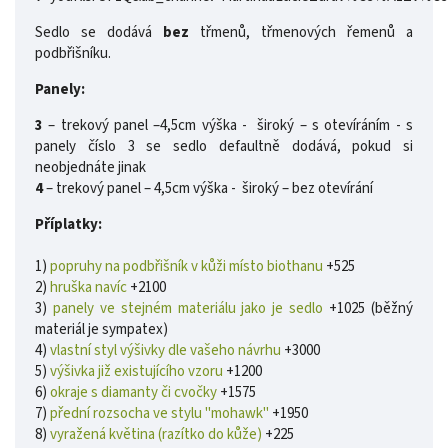
Sedlo se dodává
bez
třmenů, třmenových řemenů a
podbřišníku.
Panely:
3
– trekový panel –4,5cm výška - široký – s otevíráním - s
panely číslo 3 se sedlo defaultně dodává, pokud si
neobjednáte jinak
4
– trekový panel – 4,5cm výška - široký – bez otevírání
Příplatky:
1)
popruhy na podbřišník v kůži místo biothanu
+525
2)
hruška navíc
+2100
3)
panely ve stejném materiálu jako je sedlo
+1025 (běžný
materiál je sympatex)
4)
vlastní styl výšivky dle vašeho návrhu
+3000
5)
výšivka již existujícího vzoru
+1200
6)
okraje s diamanty či cvočky
+1575
7)
přední rozsocha ve stylu "mohawk"
+1950
8)
vyražená květina (razítko do kůže)
+225