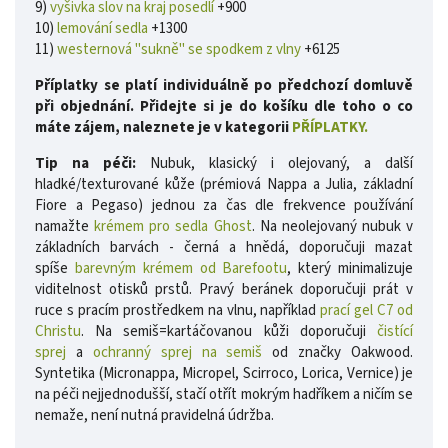
9)
vyšivka slov na kraj posedlí
+900
10)
lemování sedla
+1300
11)
westernová "sukně" se spodkem z vlny
+6125
Příplatky se platí individuálně po předchozí domluvě
při objednání. Přidejte si je do košíku dle toho o co
máte zájem, naleznete je v kategorii
PŘÍPLATKY.
Tip na péči:
Nubuk, klasický i olejovaný, a další
hladké/texturované kůže (prémiová Nappa a Julia, základní
Fiore a Pegaso) jednou za čas dle frekvence používání
namažte
krémem pro sedla Ghost
. Na neolejovaný nubuk v
základních barvách - černá a hnědá, doporučuji mazat
spíše
barevným krémem od Barefootu
, který minimalizuje
viditelnost otisků prstů.
Pravý beránek doporučuji prát v
ruce s pracím prostředkem na vlnu, například
prací gel C7 od
Christu
. Na semiš=kartáčovanou kůži doporučuji
čistící
sprej
a
ochranný sprej na semiš
od značky Oakwood.
Syntetika (Micronappa, Micropel, Scirroco, Lorica, Vernice) je
na péči nejjednodušší, stačí otřít mokrým hadříkem a ničím se
nemaže, není nutná pravidelná údržba.