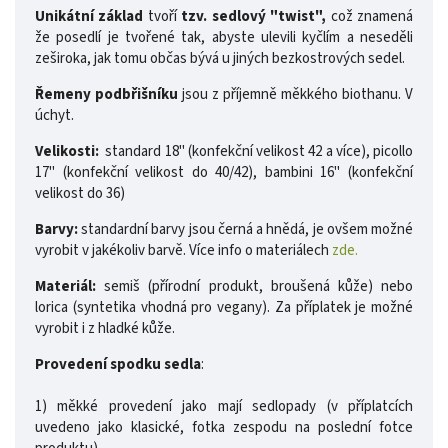
Unikátní základ
tvoří
tzv. sedlový "twist",
což znamená
že posedlí je tvořené tak, abyste ulevili kyčlím a neseděli
zeširoka, jak tomu občas bývá u jiných bezkostrových sedel.
Řemeny podbřišníku
jsou z příjemně měkkého biothanu. V
úchyt.
Velikosti:
standard 18" (konfekční velikost 42 a více), picollo
17" (konfekční velikost do 40/42), bambini 16" (konfekční
velikost do 36)
Barvy:
standardní barvy jsou černá a hnědá, je ovšem možné
vyrobit v jakékoliv barvě. Více info o materiálech
zde.
Materiál:
semiš (přírodní produkt, broušená kůže) nebo
lorica (syntetika vhodná pro vegany). Za příplatek je možné
vyrobit i z hladké kůže.
Provedení spodku sedla
:
1) měkké provedení jako mají sedlopady (v příplatcích
uvedeno jako klasické, fotka zespodu na poslední fotce