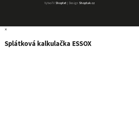
Vytvořil
Shoptet
| Design
Shoptak.cz
×
Splátková kalkulačka ESSOX