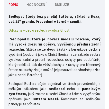
POPIS
HODNOCENÍ
DISKUZE
Sedlopad (tedy bez panelů) Buttera, základna flexx,
vel. 18" grande. Provedení v černém semiši.
Odkaz na video o sedlech výrobce Ghost
Sedlopad Buttera je inovace modelu Toscana, který
má vysoké drezurní opěrky, vyvýšenou přední i zadní
rozsochu.
Skládá se ze
dvou částí
- z beránkové dečky s
výplněmi (podobně jako u Christ Iberica) a ze základu sedla s
vysokou zadní a přední rozsochou, úchyty pro podbřišník,
který rozkládá tlak do větší plochy a z úchyty pro třmenový
řemen na suchý zip (je možné jej posouvat do vhodné pozice
jako u sedel Barefoot).
Sedlopad Buttera půjde objednat ve třech provedeních, s
měkkým základem jako
sedlopad
nebo s
panelovým
systémem,
jaký známe u sedel Ghost a také s vyvýšenými
opěrkami jako
Buttera MaXXi.
Kombinace se sedlovými
panely je za příplatek.