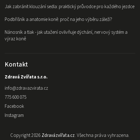
Jak zabránit klouzání sedla: praktický průvodce pro každého jezdce
Podbřišník a anatomie koně: proč na jeho výběru záleží?
Nánosník a tlak - jak utažení ovlivňuje dýchání, nervový systém a
výraz koně
Kontakt
Zdravá Zvířata s.r.o.
info
@
zdravazvirata.cz
775 600 075
Facebook
Instagram
Copyright 2026
Zdravázvířata.cz
. Všechna práva vyhrazena.