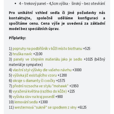
4 – trekový panel – 4,5cm výška - široký – bez otevírání
Pro unikátní vzhled sedla či jiné požadavky nás
kontaktujte, společně uděláme konfiguraci a
spočítáme cenu. Cena výše je uvedená za základní
model bez speciálních úprav.
Příplatky:
1)
popruhy na podbřišník v kůži místo biothanu
+525
2)
hruška navíc
+2100
3)
panely ve stejném materiálu jako je sedlo
+1025 (běžný
materiál je sympatex)
4)
vlastní styl výšivky dle vašeho návrhu
+3000
5)
výšivka již existujícího vzoru
+1200
6)
okraje s diamanty či cvočky
+1575
7)
přední rozsocha ve stylu "mohawk"
+1950
8)
vyražená květina (razítko do kůže)
+225
9)
vyšivka slov na kraj posedlí
+900
10)
lemování sedla
+1300
11)
westernová "sukně" se spodkem z vlny
+6125