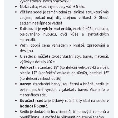
vykořisťování svých pracovníků.
Nízká váha, všechny modely váží ± 5 kilo.
Většina sedel je zaměnitelná za jakýkoli styl, který vás
zaujme, pokud mají díly stejnou velikost. S Ghost
sedlem nešlápnete vedle!
K dispozici je
výběr materiálů
, včetně kůže, nubuku,
olejovaného nubuku, ovčí kůže a syntetických
materiálů.
Velmi dobrá cena vzhledem k kvalitě, zpracování a
designu.
U sedel si můžete zvolit vlastní styl, barvu, materiál,
výšivky a detaily kůže.
Velikosti:
standard 18" (konfekční velikost 42 a více),
picollo 17" (konfekční velikost do 40/42), bambini 16"
(konfekční velikost do 36)
Barvy:
standardní barvy jsou černá a hnědá, sedla je
ovšem možné vyrobit v jakékoliv barvě. Více info o
materiálech
zde.
Součástí sedla
je látkový ručně šitý obal na sedlo
v
hodnotě 520Kč
.
Sedlo je dodáváno
bez
třmenů, třmenových řemenů a
podbřišníku. Je možné je přikoupit od stejné značky.