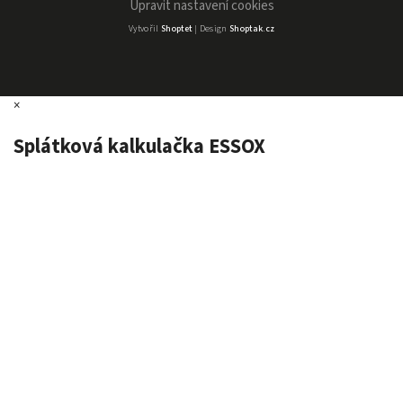
Upravit nastavení cookies
Vytvořil
Shoptet
| Design
Shoptak.cz
×
Splátková kalkulačka ESSOX