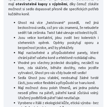
mají
otevíratelné kapsy s výplněmi
, díky čemuž získáte
možnost si sedlo dopasovat přesně dle specifických potřeb
každého koně.
Ghost má více „twistované“ posedlí, než jiná
bezkostrová sedla, což pro vás znamená, že nebudete
sedět tak zeširoka. Twist také ulevuje od bolesti kyčlí.
Jsou velice kontaktní, jdou zvolit bez kolenních i
stehenních opěrek. Opěrky poskytují oporu a
bezpečnost jezdce, aniž by překážely.
Mají nastavitelné a přizpůsobitelné panely, které
chrání páteř vašeho koně a efektivně rozkládají váhu.
Vhodné pro všechny jezdecké disciplíny, nezáleží na
tom, zda skáčete, běháte dostihy, nebo jezdíte
vytrvalost, Ghost pro vás vždy bude mít sedlo!
Sedla Ghost jsou stabilní, neobsahují žádné tvrdé
části, jsou velice flexibilní a přizpůsobí se tvaru koně.
Mají možnost dvou poloh třmenů, ani jedna poloha
nesedí přímo na páteři, páteřní kanál zůstává volný.
Utažený podbřišník páteř také neutlačuje.
Vyrobeno v Itálii z ekologické kůže, etická výroba - bez