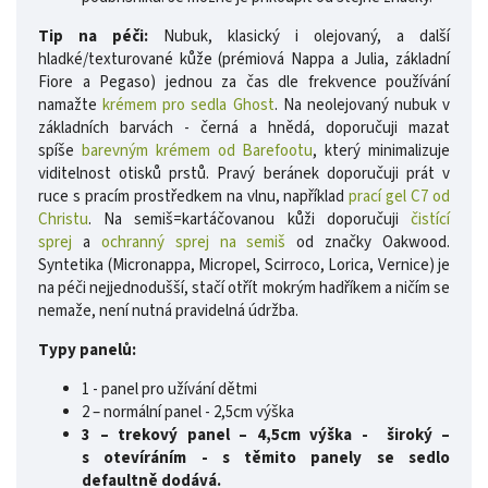
Tip na péči:
Nubuk, klasický i olejovaný, a další
hladké/texturované kůže (prémiová Nappa a Julia, základní
Fiore a Pegaso) jednou za čas dle frekvence používání
namažte
krémem pro sedla Ghost
. Na neolejovaný nubuk v
základních barvách - černá a hnědá, doporučuji mazat
spíše
barevným krémem od Barefootu
, který minimalizuje
viditelnost otisků prstů.
Pravý beránek doporučuji prát v
ruce s pracím prostředkem na vlnu, například
prací gel C7 od
Christu
. Na semiš=kartáčovanou kůži doporučuji
čistící
sprej
a
ochranný sprej na semiš
od značky Oakwood.
Syntetika (Micronappa, Micropel, Scirroco, Lorica, Vernice) je
na péči nejjednodušší, stačí otřít mokrým hadříkem a ničím se
nemaže, není nutná pravidelná údržba.
Typy panelů:
1 - panel pro užívání dětmi
2 – normální panel - 2,5cm výška
3 – trekový panel – 4,5cm výška - široký –
s otevíráním - s těmito panely se sedlo
defaultně dodává.