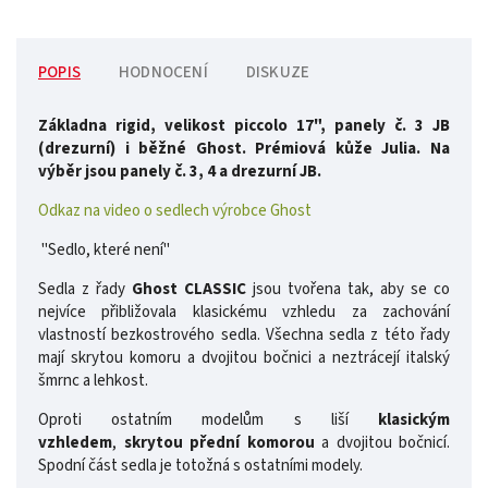
POPIS
HODNOCENÍ
DISKUZE
Základna rigid, velikost piccolo 17", panely č. 3 JB
(drezurní) i běžné Ghost. Prémiová kůže Julia. Na
výběr jsou panely č. 3, 4 a drezurní JB.
Odkaz na video o sedlech výrobce Ghost
"Sedlo, které není"
Sedla z řady
Ghost CLASSIC
jsou tvořena tak, aby se co
nejvíce přibližovala klasickému vzhledu za zachování
vlastností bezkostrového sedla. Všechna sedla z této řady
mají skrytou komoru a dvojitou bočnici a neztrácejí italský
šmrnc a lehkost.
Oproti ostatním modelům s liší
klasickým
vzhledem
,
skrytou přední komorou
a dvojitou bočnicí.
Spodní část sedla je totožná s ostatními modely.