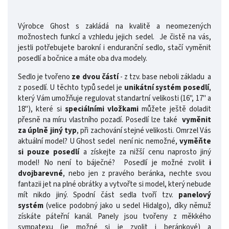
Výrobce Ghost s zakládá na kvalitě a neomezených
možnostech funkcí a vzhledu jejich sedel. Je čistě na vás,
jestli potřebujete barokní i enduranční sedlo, stačí vyměnit
posedlí a bočnice a máte oba dva modely.
Sedlo je tvořeno
ze dvou částí
- z tzv. base neboli základu a
z posedlí. U těchto typů sedel je
unikátní systém posed
lí
,
který Vám umožňuje regulovat standartní velikosti (16", 17" a
18"), které si
speciálními vložkami
můžete ještě doladit
přesně na míru vlastního pozadí. Posedlí lze také
vyměnit
za úplně jiný typ
, při zachování stejné velikosti. Omrzel Vás
aktuální model? U Ghost sedel není nic nemožné,
vyměňte
si pouze posedlí
a získejte za nižší cenu naprosto jiný
model! No není to báječné? Posedlí je možné zvolit
i
dvojbarevné
, nebo jen z pravého beránka, nechte svou
fantazii jet na plné obrátky a vytvořte si model, který nebude
mít nikdo jiný. Spodní část sedla tvoří tzv.
panelový
systém
(velice podobný jako u sedel Hidalgo), díky němuž
získáte páteřní kanál. Panely jsou tvořeny z měkkého
sympatexu (je možné si je zvolit i beránkové) a