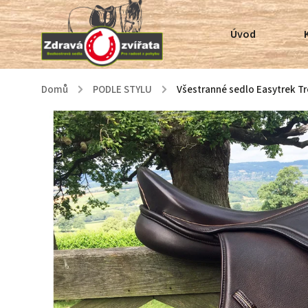
Úvod
Domů
/
PODLE STYLU
/
Všestranné sedlo Easytrek Tr