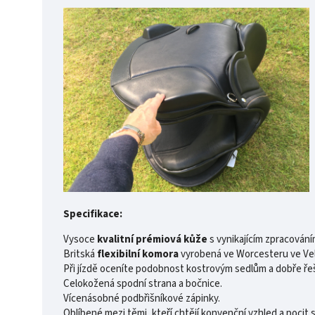
Specifikace:
Vysoce
kvalitní prémiová kůže
s vynikajícím zpracování
Britská
flexibilní komora
vyrobená ve Worcesteru ve Velk
Při jízdě oceníte podobnost kostrovým sedlům a dobře ř
Celokožená spodní strana a bočnice.
Vícenásobné podbřišníkové zápinky.
Oblíbené mezi těmi, kteří chtějí konvenční vzhled a pocit