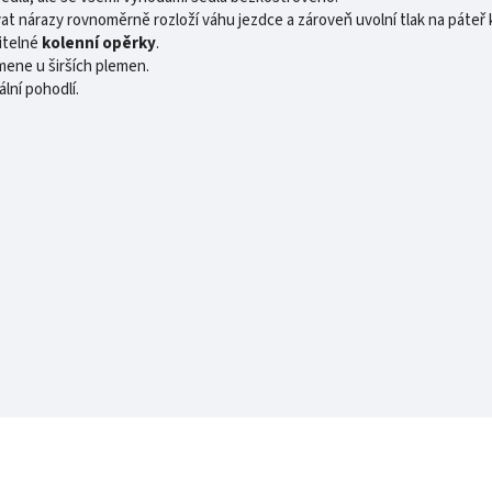
 nárazy rovnoměrně rozloží váhu jezdce a zároveň uvolní tlak na páteř 
itelné
kolenní opěrky
.
mene u širších plemen.
lní pohodlí.