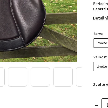
Bezkostro
General 
Detailn
Barva
Velikost
Zvolte 