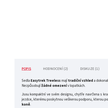
POPIS
HODNOCENÍ (2)
DISKUZE (1)
Sedla
Easytrek Treeless
mají
tradiční vzhled
a dokonal
Nezpůsobují
žádné omezení
v lopatkách.
Jsou kompaktní ve svém designu, chytře navržena s kratš
jezdce, kterému poskytnou veškerou podporu, kterou potř
koně
.