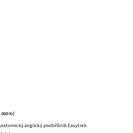
 000 Kč
Anatomický anglický podbříšník Easytrek