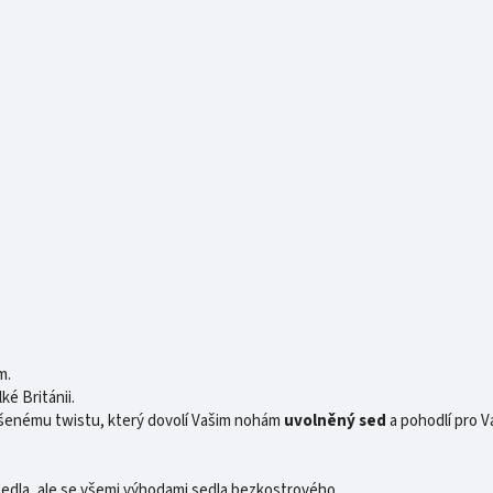
m.
é Británii.
ešenému twistu, který dovolí Vašim nohám
uvolněný sed
a pohodlí pro V
 sedla, ale se všemi výhodami sedla bezkostrového.