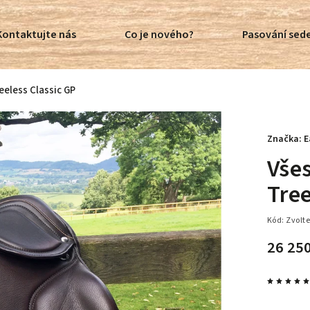
Kontaktujte nás
Co je nového?
Pasování sede
eeless Classic GP
Značka:
E
Vše
Tree
Kód:
Zvolte
26 25