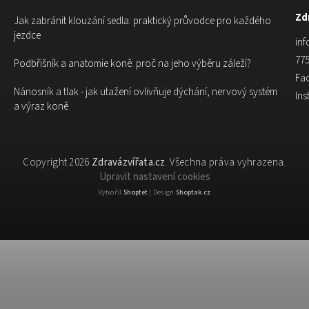
Zdr
Jak zabránit klouzání sedla: praktický průvodce pro každého
jezdce
inf
775
Podbřišník a anatomie koně: proč na jeho výběru záleží?
Fa
Nánosník a tlak - jak utažení ovlivňuje dýchání, nervový systém
In
a výraz koně
Copyright 2026
Zdravázvířata.cz
. Všechna práva vyhrazena.
Upravit nastavení cookies
Vytvořil
Shoptet
| Design
Shoptak.cz