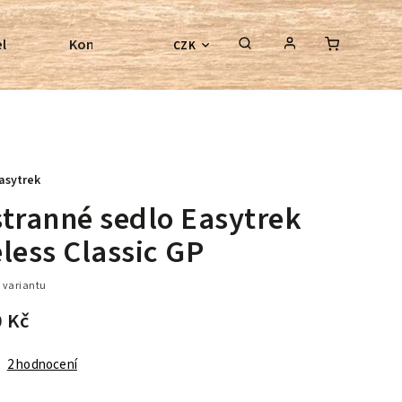
l
Kontroly bezkostrových sedel
Poradenství
CZK
asytrek
stranné sedlo Easytrek
less Classic GP
 variantu
0 Kč
2 hodnocení