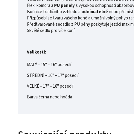
Flexi komora a
PU panely
s vysokou schopností absorbovat
Bočnice tradičního vzhledu a
odnímatelné
nebo přemíst
Přizpůsobí se tvaru vašeho koně a umožní volný pohyb ra
Předtvarované sedadlo z PU pěny poskytuje jezdci maximá
Skvělé sedlo pro více koní.
Velikosti:
MALÝ – 15" – 16" posedlí
STŘEDNÍ – 16" – 17" posedlí
VELKÉ – 17" – 18" posedlí
Barva černá nebo hnědá