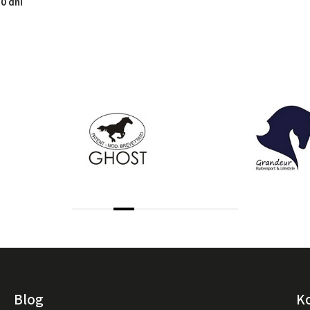
0 dní
Blog
K