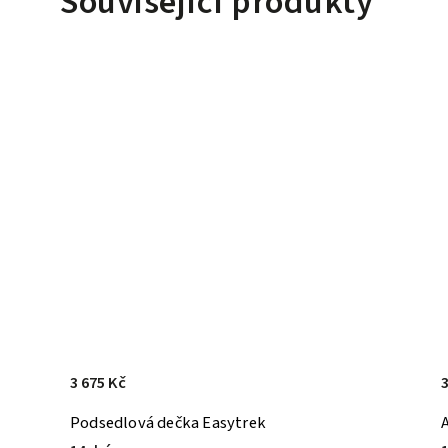
Související produkty
3 675 Kč
3
Podsedlová dečka Easytrek