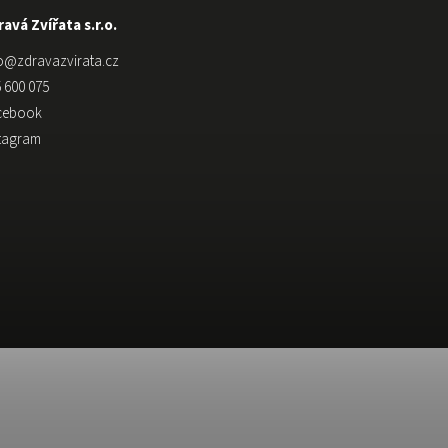
avá Zvířata s.r.o.
o
@
zdravazvirata.cz
 600 075
cebook
stagram