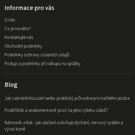
Informace pro vás
O nás
Co je nového?
Kontaktujte nás
Obchodní podmínky
Podmínky ochrany osobních údajů
Postup a podmínky při nákupu na splátky
Blog
Jak zabránit klouzání sedla: praktický průvodce pro každého jezdce
Podbřišník a anatomie koně: proč na jeho výběru záleží?
Nánosník a tlak - jak utažení ovlivňuje dýchání, nervový systém a
výraz koně