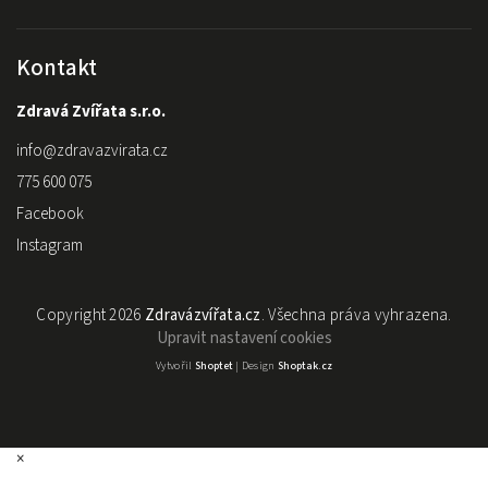
Kontakt
Zdravá Zvířata s.r.o.
info
@
zdravazvirata.cz
775 600 075
Facebook
Instagram
Copyright 2026
Zdravázvířata.cz
. Všechna práva vyhrazena.
Upravit nastavení cookies
Vytvořil
Shoptet
| Design
Shoptak.cz
×