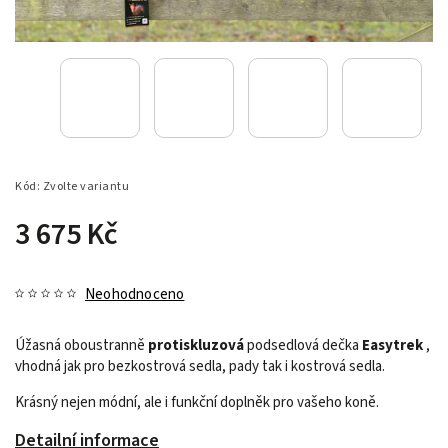
Kód:
Zvolte variantu
3 675 Kč
Neohodnoceno
Úžasná oboustranně
protiskluzová
podsedlová dečka
Easytrek
,
vhodná jak pro bezkostrová sedla, pady tak i kostrová sedla.
Krásný nejen módní, ale i funkční doplněk pro vašeho koně.
Detailní informace