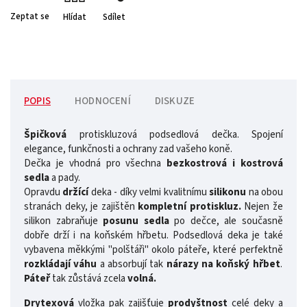
Zeptat se
Hlídat
Sdílet
POPIS
HODNOCENÍ
DISKUZE
Špičková
protiskluzová podsedlová dečka. Spojení
elegance, funkčnosti a ochrany zad vašeho koně.
Dečka je vhodná pro všechna
bezkostrová i kostrová
sedla
a pady.
Opravdu
držící
deka - díky velmi kvalitnímu
silikonu
na obou
stranách deky, je zajištěn
kompletní protiskluz.
Nejen že
silikon zabraňuje
posunu sedla
po dečce, ale současně
dobře drží i na koňském hřbetu. Podsedlová deka je také
vybavena měkkými "polštáři" okolo páteře, které perfektně
rozkládají váhu
a absorbují tak
nárazy na koňský hřbet
.
Páteř
tak zůstává zcela
volná.
Drytexová
vložka pak zajišťuje
prodyštnost
celé deky a