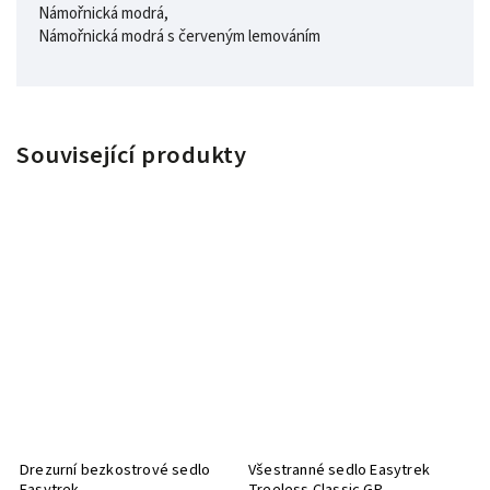
Námořnická modrá,
Námořnická modrá s červeným lemováním
Související produkty
Drezurní bezkostrové sedlo
Všestranné sedlo Easytrek
Easytrek
Treeless Classic GP