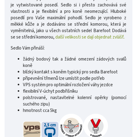
je vytwistované posedí. Sedlo si i přesto zachovává své
vlastnosti a je flexibilní a pro koně neomezující. Hluboké
posedlí pro Vaše maximální pohodlí. Sedlo je vyrobeno z
měkké kůže a je dodáváno se střední komorou, která je
vyměnitelná, jako u všech ostatních sedel Barefoot Dodává
se se střední komorou,
další velikosti se dají objednat zvlášť.
Sedlo Vám přináší:
žádný bodový tak a žádné omezení zádových svalů
koně
blízký kontakt s koněm typický pro sedla Barefoot
připevnění třmenů lze umístit podle potřeb
VPS systém pro optimální rozložení váhy jezdce
flexibilní V-úchyt podbřišníku
polstrované, nastavitelné kolenní opěrky (pomocí
suchého zipu)
hmotnost cca 5kg