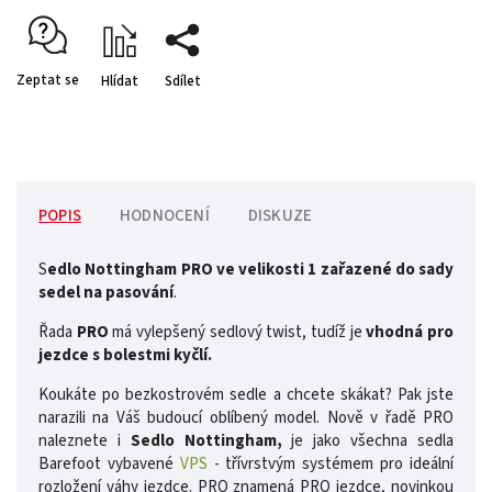
Zeptat se
Hlídat
Sdílet
POPIS
HODNOCENÍ
DISKUZE
S
edlo Nottingham PRO ve velikosti 1 zařazené do sady
sedel na pasování
.
Řada
PRO
má vylepšený sedlový twist, tudíž je
vhodná pro
jezdce s bolestmi kyčlí.
Koukáte po bezkostrovém sedle a chcete skákat? Pak jste
narazili na Váš budoucí oblíbený model. Nově v řadě PRO
naleznete i
Sedlo Nottingham,
je jako všechna sedla
Barefoot vybavené
VPS
- třívrstvým systémem pro ideální
rozložení váhy jezdce. PRO znamená PRO jezdce, novinkou