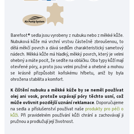
Barefoot® sedla jsou vyrobeny z nubuku nebo z měkké kůže.
Nubuková kůže má vrchní vrstvu částečně zbroušenou, to
dělá měkčí povrch a dává sedlům charakteristický sametový
nádech. Měkká kůže má hladký, měkký povrch, který je velmi
ohebný a máte pocit, že sedíte na obláčku. Oba typy kůží mají
otevřené póry, a proto jsou velmi pružné a ohebné a mohou
se krásně přizpůsobit koňskému hřbetu, aniž by byla
ohrožena stabilita a komfort.
K čištění nubuku a měkké kůže by se neměl používat
olej ani vosk, protože ucpávají póry těchto usní, což
může ovlivnit pozdější uznání reklamace
. Doporučujeme
na sedla a příslušenství používat naše
produkty pro péči o
kůži
. Při pravidelném používání kůži chrání a zachovávají ji
pružnou a prodlužují její životnost.