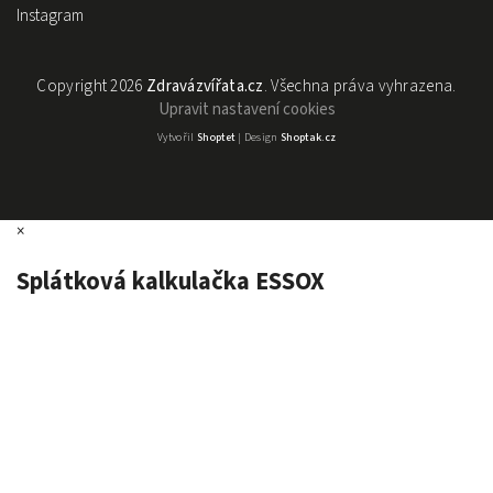
Instagram
Copyright 2026
Zdravázvířata.cz
. Všechna práva vyhrazena.
Upravit nastavení cookies
Vytvořil
Shoptet
| Design
Shoptak.cz
×
Splátková kalkulačka ESSOX