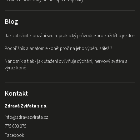
Blog
Jak zabránit klouzání sedla: praktický průvodce pro každého jezdce
Podbřišník a anatomie koně: proč na jeho výběru záleží?
Nánosník a tlak - jak utažení ovlivňuje dýchání, nervový systém a
výraz koně
Kontakt
Zdravá Zvířata s.r.o.
info
@
zdravazvirata.cz
775 600 075
Facebook