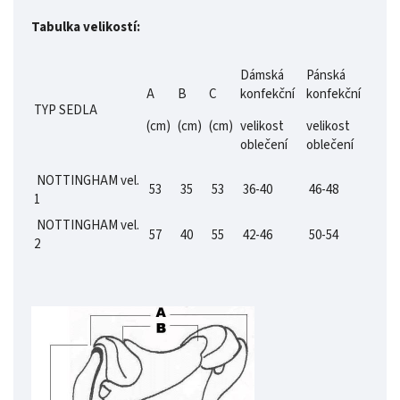
Tabulka velikostí:
Dámská
Pánská
A
B
C
konfekční
konfekční
TYP SEDLA
(cm)
(cm)
(cm)
velikost
velikost
oblečení
oblečení
NOTTINGHAM vel.
53
35
53
36-40
46-48
1
NOTTINGHAM vel.
57
40
55
42-46
50-54
2