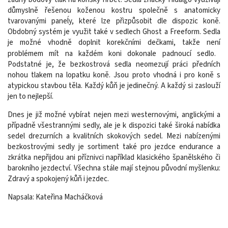
důmyslně řešenou koženou kostru společně s anatomicky
tvarovanými paneĺy, které lze přizpůsobit dle dispozic koně.
Obdobný systém je využit také v sedlech Ghost a Freeform. Sedla
je možné vhodně doplnit korekčními dečkami, takže není
problémem mít na každém koni dokonale padnoucí sedlo.
Podstatné je, že bezkostrová sedla neomezují práci předních
nohou tlakem na lopatku koně. Jsou proto vhodná i pro koně s
atypickou stavbou těla. Každý kůň je jedinečný. A každý si zaslouží
jen to nejlepší.
Dnes je již možné vybírat nejen mezi westernovými, anglickými a
případně všestrannými sedly, ale je k dispozici také široká nabídka
sedel drezurních a kvalitních skokových sedel. Mezi nabízenými
bezkostrovými sedly je sortiment také pro jezdce endurance a
zkrátka nepřijdou ani příznivci například klasického španělského či
barokního jezdectví. Všechna stále mají stejnou původní myšlenku:
Zdravý a spokojený kůň i jezdec.
Napsala: Kateřina Macháčková