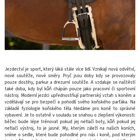
Jezdectví je sport, který láká stále více lidí. Vznikají nová odvětví,
nové soutěže, nové směry. Pryč jsou doby kdy se provozovaly
pouze dostihy, parkur a drezurní soutěže. A vzdaluje se naštěstí
také doba, kdy byl kůň chápán pouze jako pracovní či sportovní
nástroj. Moderní jezdci upřednostňují partnerský vztah s koněm a
vzdělávají se pro bezpečí a pohodlí svého koňského parťáka. Na
základě fyziologie koňského těla hledáme pro koně to správné
vybavení. Je to ostatně v souladu se snahou o zlepšení výkonosti:
běžec bude lépe trénovat pokud jej netlačí boty, kůň pokud jej
netlačí výstroj, to je jasné. My, kterým záleží na našich koních,
sníme o sedle, které bude pohodlné pro nás i koně, pod kterým