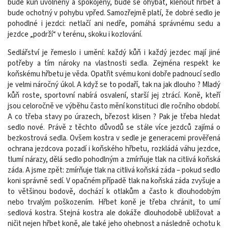
bude kůň uvolněný a spokojený, bude se ohýbat, klenout hřbet a
bude ochotný v pohybu vpřed. Samozřejmě platí, že dobré sedlo je
pohodlné i jezdci: netlačí ani nedře, pomáhá správnému sedu a
jezdce „podrží“ v terénu, skoku i kozlování.
Sedlářství je řemeslo i umění: každý kůň i každý jezdec mají jiné
potřeby a tím nároky na vlastnosti sedla. Zejména respekt ke
koňskému hřbetu je věda. Opatřit svému koni dobře padnoucí sedlo
je velmi náročný úkol. A když se to podaří, tak na jak dlouho ? Mladý
kůň roste, sportovní nabírá osvalení, starší jej ztrácí. Koně, kteří
jsou celoročně ve výběhu často mění konstituci dle ročního období.
A co třeba stavy po úrazech, březost klisen ? Pak je třeba hledat
sedlo nové. Právě z těchto důvodů se stále více jezdců zajímá o
bezkostrová sedla. Ovšem kostra v sedle je generacemi prověřená
ochrana jezdcova pozadí i koňského hřbetu, rozkládá váhu jezdce,
tlumí nárazy, dělá sedlo pohodlným a zmírňuje tlak na citlivá koňská
záda. A jsme zpět: zmírňuje tlak na citlivá koňská záda – pokud sedlo
koni správně sedí. V opačném případě tlak na koňská záda zvyšuje a
to většinou bodově, dochází k otlakům a často k dlouhodobým
nebo trvalým poškozením. Hřbet koně je třeba chránit, to umí
sedlová kostra. Stejná kostra ale dokáže dlouhodobě ubližovat a
ničit nejen hřbet koně, ale také jeho ohebnost a následně ochotu k