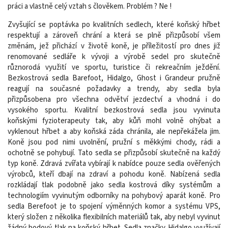
práci a vlastně celý vztah s člověkem. Problém ? Ne !
Zvyšující se poptávka po kvalitních sedlech, které koňský hřbet
respektují a zároveň chrání a která se plně přizpůsobí všem
změnám, jež přichází v životě koně, je příležitostí pro dnes již
renomované sedláře k vývoji a výrobě sedel pro skutečně
různorodá využití ve sportu, turistice či rekreačním ježdění.
Bezkostrová sedla Barefoot, Hidalgo, Ghost i Grandeur pružně
reagují na současné požadavky a trendy, aby sedla byla
přizpůsobena pro všechna odvětví jezdectví a vhodná i do
vysokého sportu. Kvalitní bezkostrová sedla jsou vyvinuta
koňskými fyzioterapeuty tak, aby kůň mohl volně ohýbat a
vyklenout hřbet a aby koňská záda chránila, ale nepřekážela jim.
Koně jsou pod nimi uvolnění, pružní s měkkými chody, rádi a
ochotně se pohybují. Tato sedla se přizpůsobí skutečně na každý
typ koně. Zdravá zvířata vybírají k nabídce pouze sedla ověřených
výrobců, kteří dbají na zdraví a pohodu koně. Nabízená sedla
rozkládají tlak podobně jako sedla kostrová díky systémům a
technologiím vyvinutým odborníky na pohybový aparát koně. Pro
sedla Berefoot je to spojení výměnných komor a systému VPS,
který složen z několika flexibilních materiálů tak, aby nebyl vyvinut
žádný bodový tlak na koňský hřbet. Sedla značky Hidalgo využívají