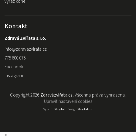
výraz koně
Kontakt
Zdravá Zvířata s.r.o.
info
@
zdravazvirata.cz
775 600 075
Facebook
Instagram
Copyright 2026
Zdravázvířata.cz
. Všechna práva vyhrazena.
Upravit nastavení cookies
Vytvořil
Shoptet
| Design
Shoptak.cz
×