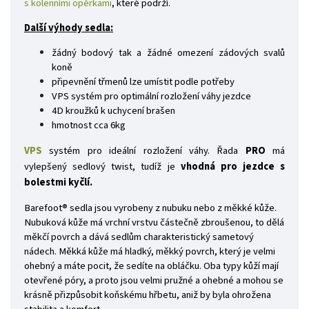
s kolenními opěrkami
, které podrží.
Další výhody sedla:
žádný bodový tak a žádné omezení zádových svalů
koně
připevnění třmenů lze umístit podle potřeby
VPS systém pro optimální rozložení váhy jezdce
4D kroužků k uchycení brašen
hmotnost cca 6kg
VPS
systém pro ideální rozložení váhy. Řada
PRO
má
vylepšený sedlový twist, tudíž je
vhodná pro jezdce s
bolestmi kyčlí.
Barefoot® sedla jsou vyrobeny z nubuku nebo z měkké kůže.
Nubuková kůže má vrchní vrstvu částečně zbroušenou, to dělá
měkčí povrch a dává sedlům charakteristický sametový
nádech. Měkká kůže má hladký, měkký povrch, který je velmi
ohebný a máte pocit, že sedíte na obláčku. Oba typy kůží mají
otevřené póry, a proto jsou velmi pružné a ohebné a mohou se
krásně přizpůsobit koňskému hřbetu, aniž by byla ohrožena