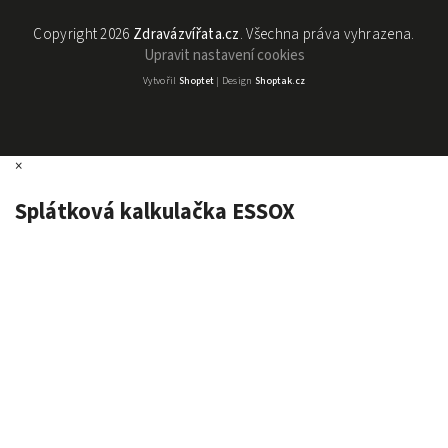
Copyright 2026
Zdravázvířata.cz
. Všechna práva vyhrazena.
Upravit nastavení cookies
Vytvořil
Shoptet
| Design
Shoptak.cz
×
Splátková kalkulačka ESSOX