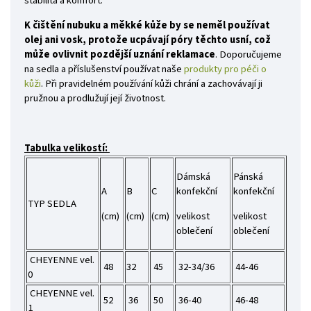
stabilita a komfort.
K čištění nubuku a měkké kůže by se neměl používat
olej ani vosk, protože ucpávají póry těchto usní, což
může ovlivnit pozdější uznání reklamace
. Doporučujeme
na sedla a příslušenství používat naše
produkty pro péči o
kůži
. Při pravidelném používání kůži chrání a zachovávají ji
pružnou a prodlužují její životnost.
Tabulka velikostí:
Dámská
Pánská
A
B
C
konfekční
konfekční
TYP SEDLA
(cm)
(cm)
(cm)
velikost
velikost
oblečení
oblečení
CHEYENNE vel.
48
32
45
32-34/36
44-46
0
CHEYENNE vel.
52
36
50
36-40
46-48
1