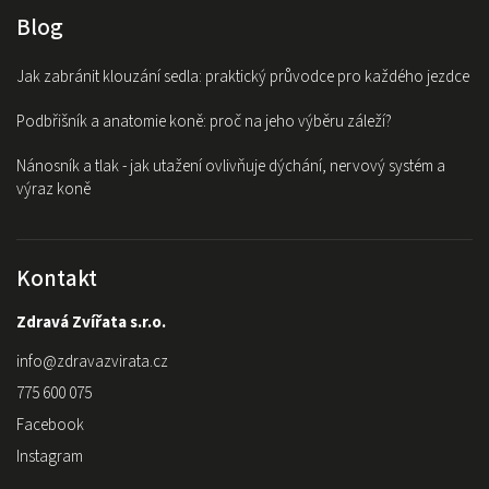
Blog
Jak zabránit klouzání sedla: praktický průvodce pro každého jezdce
Podbřišník a anatomie koně: proč na jeho výběru záleží?
Nánosník a tlak - jak utažení ovlivňuje dýchání, nervový systém a
výraz koně
Kontakt
Zdravá Zvířata s.r.o.
info
@
zdravazvirata.cz
775 600 075
Facebook
Instagram