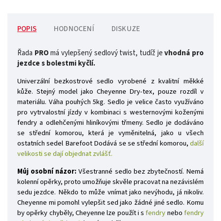
POPIS
HODNOCENÍ
DISKUZE
Řada
PRO
má vylepšený sedlový twist, tudíž je
vhodná pro
jezdce s bolestmi kyčlí.
Univerzální bezkostrové sedlo vyrobené z kvalitní měkké
kůže. Stejný model jako Cheyenne Dry-tex, pouze rozdíl v
materiálu. Váha pouhých 5kg
.
Sedlo je velice často využíváno
pro vytrvalostní jízdy v kombinaci s westernovými koženými
fendry a odlehčenými hliníkovými třmeny. Sedlo je dodáváno
se střední komorou, která je vyměnitelná, jako u všech
ostatních sedel Barefoot Dodává se se střední komorou,
další
velikosti se dají objednat zvlášť.
Můj osobní názor:
Všestranné sedlo bez zbytečností. Nemá
kolenní opěrky, proto umožňuje skvěle pracovat na nezávislém
sedu jezdce. Někdo to může vnímat jako nevýhodu, já nikoliv.
Cheyenne mi pomohl vylepšit sed jako žádné jiné sedlo. Komu
by opěrky chyběly, Cheyenne lze použít i s
fendry
nebo
fendry