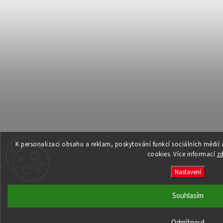
K personalizaci obsahu a reklam, poskytování funkcí sociálních médií
cookies. Více informací
z
Nastavení
Souhlasím
Odmítnout