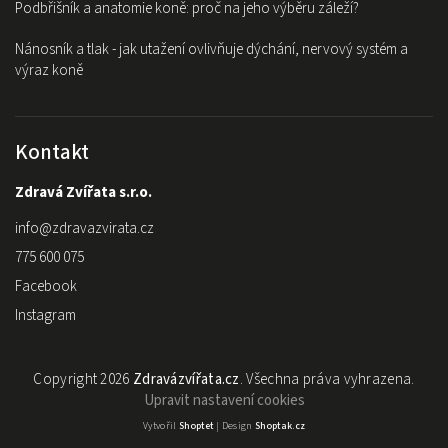
Podbřišník a anatomie koně: proč na jeho výběru záleží?
Nánosník a tlak - jak utažení ovlivňuje dýchání, nervový systém a
výraz koně
Kontakt
Zdravá Zvířata s.r.o.
info
@
zdravazvirata.cz
775 600 075
Facebook
Instagram
Copyright 2026
Zdravázvířata.cz
. Všechna práva vyhrazena.
Upravit nastavení cookies
Vytvořil
Shoptet
| Design
Shoptak.cz