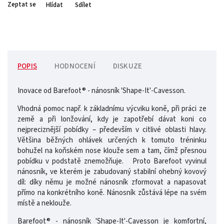
Zeptat se
Hlídat
Sdílet
POPIS
HODNOCENÍ
DISKUZE
Inovace od Barefoot® - nánosník 'Shape-It'-Cavesson.
Vhodná pomoc např. k základnímu výcviku koně, při práci ze
země a při lonžování, kdy je zapotřebí dávat koni co
nejpreciznější pobídky – především v citlivé oblasti hlavy.
Většina běžných ohlávek určených k tomuto tréninku
bohužel na koňském nose klouže sem a tam, čímž přesnou
pobídku v podstatě znemožňuje. Proto Barefoot vyvinul
nánosník, ve kterém je zabudovaný stabilní ohebný kovový
díl: díky němu je možné nánosník zformovat a napasovat
přímo na konkrétního koně. Nánosník zůstává lépe na svém
místě a neklouže.
Barefoot® - nánosník 'Shape-It'-Cavesson je komfortní,