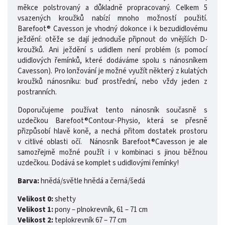
měkce polstrovaný a důkladně propracovaný. Celkem 5
vsazených kroužků nabízí mnoho možností použití.
Barefoot® Cavesson je vhodný dokonce i k bezudidlovému
ježdění: otěže se dají jednoduše připnout do vnějších D-
kroužků. Ani ježdění s udidlem není problém (s pomocí
udidlových řemínků, které dodáváme spolu s nánosníkem
Cavesson). Pro lonžování je možné využít některý z kulatých
kroužků nánosníku: buď prostřední, nebo vždy jeden z
postranních.
Doporučujeme používat tento nánosník současně s
uzdečkou Barefoot®Contour-Physio, která se přesně
přizpůsobí hlavě koně, a nechá přitom dostatek prostoru
v citlivé oblasti očí. Nánosník Barefoot®Cavesson je ale
samozřejmě možné použít i v kombinaci s jinou běžnou
uzdečkou. Dodává se komplet s udidlovými řemínky!
Barva:
hnědá/světle hnědá a černá/šedá
Velikost 0:
shetty
Velikost 1:
pony – plnokrevník, 61 – 71 cm
Velikost 2:
teplokrevník 67 – 77 cm