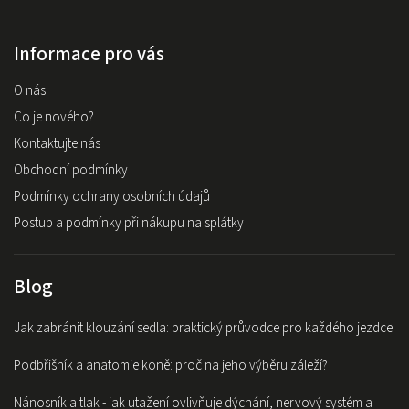
Informace pro vás
O nás
Co je nového?
Kontaktujte nás
Obchodní podmínky
Podmínky ochrany osobních údajů
Postup a podmínky při nákupu na splátky
Blog
Jak zabránit klouzání sedla: praktický průvodce pro každého jezdce
Podbřišník a anatomie koně: proč na jeho výběru záleží?
Nánosník a tlak - jak utažení ovlivňuje dýchání, nervový systém a