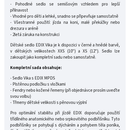
- Pohodlné sedlo se semišovým vzhledem pro lepší
přilnavost
- Vhodné pro děti a lehké, snadno se připevňuje samostatně
- Všestranné použití: jízda na koni, malé překážky nebo
drezura v aréně
- 2letá záruka na konstrukci
Dětské sedlo EDIX Vika je k dispozici v černé a hnědé barvě,
v dětských velikostech XXS (10") a XS (12"). Sedlo lze
zakoupit jako kompletní sadu nebo samostatně.
Kompletní sada obsahuje:
- Sedlo Vika s EDIX MPDS
- Plstěnou podložku s vložkami
- Fendry nebo kožené řemeny (při objednávce prosím uveďte
svou volbu)
- Třmeny dětské velikosti s pěnovou výplní
Pro optimální stabilitu při jízdě EDIX doporučuje použití
třídílného anatomického nebo srpkovitého podbřišníku. Tyto
podbřišníky se pohybují s dýcháním a pohybem těla poníka,