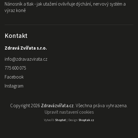
Nánosník a tlak - jak utažení ovlivňuje dýchání, nervový systém a
výraz koně
Kontakt
Zdravá Zvířata s.r.o.
info
@
zdravazvirata.cz
775 600 075
Facebook
Instagram
Copyright 2026
Zdravázvířata.cz
. Všechna práva vyhrazena.
Upravit nastavení cookies
Vytvořil
Shoptet
| Design
Shoptak.cz