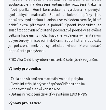
spolupracuje na dosažení optimálního rozložení tlaku na
hřbet poníka. Horní konstrukce je vyrobena z pevných
syntetických materiálů. Sedací a kolenní opěrky jsou
potaženy syntetickou tkaninou se vzhledem semiše, která
nabízí extra přilnavost a pohodlí. Spodní konstrukce se
skládá z odpovídající plstěné podsedlové podložky se dvěma
velkými kapsami, z nichž každá je vyplněna vyměnitelnými
polyesterovými lisovacími vložkami. Spodní strana podložky
je potažena měkkou syntetickou vlnou, která dodává
odpružení a prodyšnost.
EDIX Vika Child je vyroben z materiálů šetrných k veganům.
Výhody pro poníka:
- Zcela bez stromů pro maximální volnost pohybu
- Flexibilní střih, který se přizpůsobí hřbetu poníka
- Plně flexibilní a lehká konstrukce
- Optimální rozložení tlaku díky systému EDIX MPDS
Výhody pro jezdce: