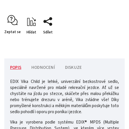
Zeptat se
Hlídat
Sdílet
POPIS
HODNOCENÍ
DISKUZE
EDIX Vika Child je lehké, univerzální bezkostrové sedlo,
speciálně navržené pro mladé rekreační jezdce. Ať už se
chystáte na jízdu po stezce, skáčete přes malou překážku
nebo trénujete drezuru v aréně, Vika zvládne vše! Díky
promyšlené konstrukci a měkkým materiálům poskytuje toto
sedlo pohodlí i oporu pro poníka i jezdce.
Vika je vyrobena podle systému EDIX® MPDS (Multiple
Pressure Distribution System), ve kterém více vrstev