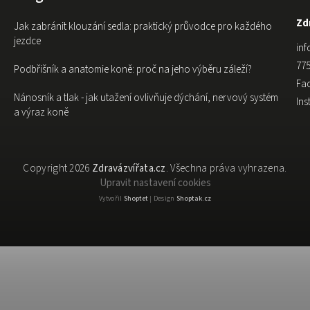
Zdr
Jak zabránit klouzání sedla: praktický průvodce pro každého
jezdce
inf
775
Podbřišník a anatomie koně: proč na jeho výběru záleží?
Fa
Nánosník a tlak - jak utažení ovlivňuje dýchání, nervový systém
In
a výraz koně
Copyright 2026
Zdravázvířata.cz
. Všechna práva vyhrazena.
Upravit nastavení cookies
Vytvořil
Shoptet
| Design
Shoptak.cz