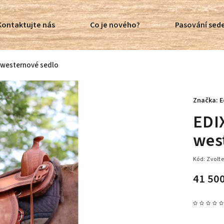
Kontaktujte nás
Co je nového?
Pasování sede
 westernové sedlo
Značka:
E
EDI
wes
Kód:
Zvolte
41 50