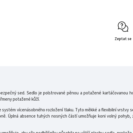
Zeptat se
ezpečný sed. Sedlo je polstrované pěnou a potažené kartáčovanou hov
 třmeny potažené kůží.
ystém vícenásobného rozložení tlaku. Tyto měkké a flexibilní vrstvy se
ně. Úplná absence tuhých nosných částí umožňuje koni volný pohyb, 