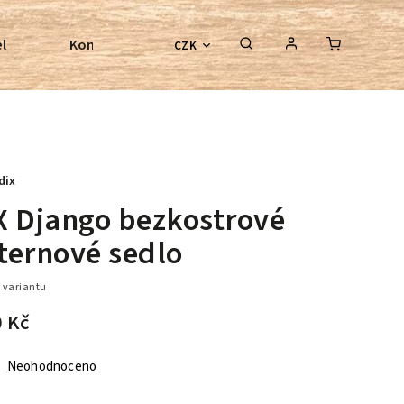
l
Kontroly bezkostrových sedel
Poradenství
CZK
dix
X Django bezkostrové
ternové sedlo
 variantu
0 Kč
Neohodnoceno