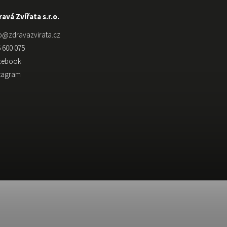
avá Zvířata s.r.o.
o
@
zdravazvirata.cz
 600 075
cebook
stagram