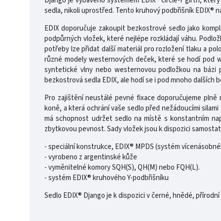
Django je vybaveno systémem EDIX® circle-Y girth, který 
sedla, nikoli uprostřed. Tento kruhový podbřišník EDIX® n
EDIX doporučuje zakoupit bezkostrové sedlo jako komple
podpůrných vložek, které nejlépe rozkládají váhu. Podlož
potřeby lze přidat další materiál pro rozložení tlaku a po
různé modely westernových deček, které se hodí pod w
syntetické vlny nebo westernovou podložkou na bázi p
bezkostrová sedla EDIX, ale hodí se i pod mnoho dalších 
Pro zajištění neustálé pevné fixace doporučujeme plně n
koně, a která ochrání vaše sedlo před nežádoucími silam
má schopnost udržet sedlo na místě s konstantním napět
zbytkovou pevnost. Sady vložek jsou k dispozici samostat
- speciální konstrukce, EDIX® MPDS (systém vícenásobnéh
- vyrobeno z argentinské kůže
- vyměnitelné komory SQH(S), QH(M) nebo FQH(L).
- systém EDIX® kruhového Y-podbřišníku
Sedlo EDIX® Django je k dispozici v černé, hnědé, přírodní 