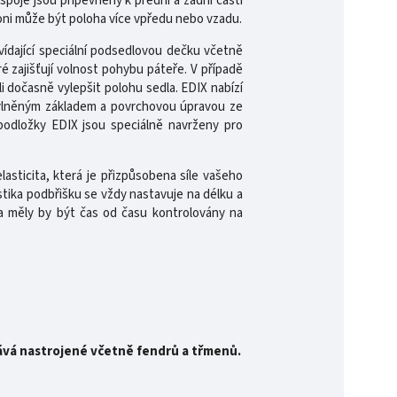
spoje jsou připevněny k přední a zadní části
koni může být poloha více vpředu nebo vzadu.
ídající speciální podsedlovou dečku včetně
 zajišťují volnost pohybu páteře. V případě
li dočasně vylepšit polohu sedla. EDIX nabízí
vlněným základem a povrchovou úpravou ze
odložky EDIX jsou speciálně navrženy pro
asticita, která je přizpůsobena síle vašeho
tika podbřišku se vždy nastavuje na délku a
 a měly by být čas od času kontrolovány na
ává nastrojené včetně fendrů a třmenů.