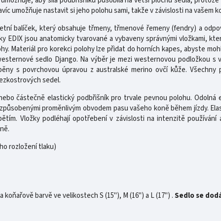
umožňuje, aby síla podbřišníku působila na větší plochu sedla, protože 
avíc umožňuje nastavit si jeho polohu sami, takže v závislosti na vašem 
tní balíček, který obsahuje třmeny, třmenové řemeny (fendry) a odpov
ky EDIX jsou anatomicky tvarované a vybaveny správnými vložkami, které
lohy. Materiál pro korekci polohy lze přidat do horních kapes, abyste moh
esternové sedlo Django. Na výběr je mezi westernovou podložkou s 
ěny s povrchovou úpravou z australské merino ovčí kůže. Všechny p
bezkostrových sedel.
ebo částečně elastický podbřišník pro trvale pevnou polohu. Odolná el
i způsobenými proměnlivým obvodem pasu vašeho koně během jízdy. Elas
ím. Vložky podléhají opotřebení v závislosti na intenzitě používání
ně.
o rozložení tlaku)
a koňařově barvě ve velikostech S (15"), M (16") a L (17") .
Sedlo se dod