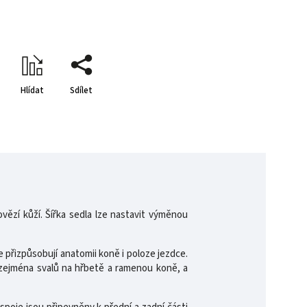
Hlídat
Sdílet
ězí kůží. Šířka sedla lze nastavit výměnou
 přizpůsobují anatomii koně i poloze jezdce.
zejména svalů na hřbetě a ramenou koně, a