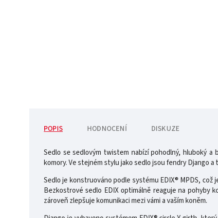
POPIS
HODNOCENÍ
DISKUZE
Sedlo se sedlovým twistem nabízí pohodlný, hluboký a b
komory. Ve stejném stylu jako sedlo jsou fendry Django a
Sedlo je konstruováno podle systému EDIX® MPDS, což je s
Bezkostrové sedlo EDIX optimálně reaguje na pohyby ko
zároveň zlepšuje komunikaci mezi vámi a vaším koněm.