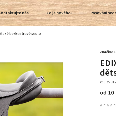
Kontaktujte nás
Co je nového?
Pasování sede
ětské bezkostrové sedlo
Značka:
E
EDI
dět
Kód:
Zvolte
od
10