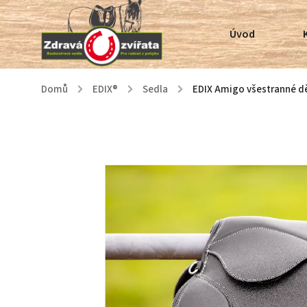
Úvod
Domů
/
EDIX®
/
Sedla
/
EDIX Amigo všestranné d