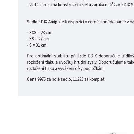
- 2letá záruka na konstrukci a 5letá záruka na lůžko EDIX S
Sedlo EDIX Amigo je k dispozici v černé a hnědé barvě v ná
- XXS = 23 cm
- XS = 27 cm
- S = 31 cm
Pro optimální stabilitu při jízdě EDIX doporučuje tříd
rozložení tlaku a uvolňují hrudní svaly. Doporučujeme t
rozložení tlaku a vyvážení díky podložkám.
Cena 9975 za holé sedlo, 11225 za komplet.