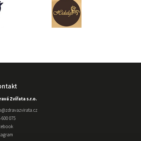
ontakt
avá Zvířata s.r.o.
o
@
zdravazvirata.cz
 600 075
cebook
stagram