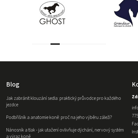
Blog
K
Zdr
Jak zabránit klouzání sedla: praktický průvodce pro každého
jezdce
inf
775
Podbřišník a anatomie koně: proč na jeho výběru záleží?
Fa
Nánosník a tlak - jak utažení ovlivňuje dýchání, nervový systém
In
a výraz koně