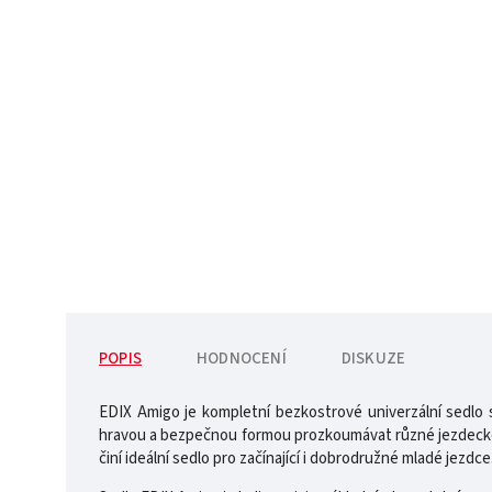
POPIS
HODNOCENÍ
DISKUZE
EDIX Amigo je kompletní bezkostrové univerzální sedlo
hravou a bezpečnou formou prozkoumávat různé jezdecké d
činí ideální sedlo pro začínající i dobrodružné mladé jezdce