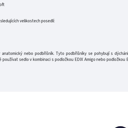
oft
sledujících velikostech posedlí:
ílný anatomický nebo podbřišník. Tyto podbřišníky se pohybují s dýchá
aké používat sedlo v kombinaci s podložkou EDIX Amigo nebo podložkou E