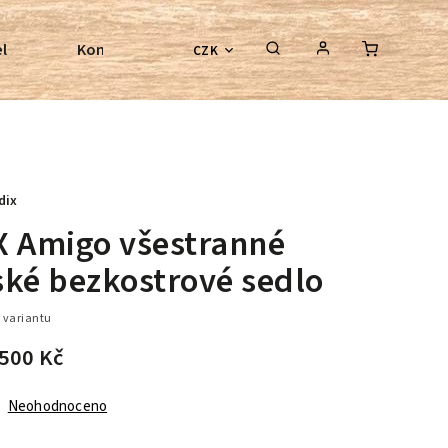
l
Kontroly bezkostrových sedel
Poradenství
CZK
dix
X Amigo všestranné
ské bezkostrové sedlo
 variantu
 500 Kč
Neohodnoceno