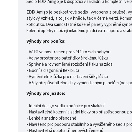
Sedlo EDIX Amigo je k dispozici v základní a kompletní v
EDIX Amigo je bezkostrové sedlo vyrobeno z pružné, vyso
stylový vzhled, a to jak v hnědé, tak v černé verzi. Komo
kohoutku. Dva samostatné kožené panely vyplněné synteti
kolenní opěrky nabízejí mladému jezdci extra oporu a stabili
Výhody pro poníka:
- Větší volnost ramen pro větší rozsah pohybu
- Volný prostor pro páteř díky širokému lůžku
- Správné a rovnoměrné rozložení tlaku na záda
- Boční a diagonální flexibilita
- Vyměnitelné lůžka pro nastavení šířky lůžka
- Vždy přizpůsobitelné díky vyměnitelným panelům (od spe
Výhody pro jezdce:
- Ideální design sedla a bočnice pro skákání
- Nastavitelné kolenní a zadní bloky pro přizpůsobenou p
- Lehké a snadno přenosné
- Navrženo pro podporu stabilního a vyváženého sedla pr
- Nastavitelná poloha třmenových řemenů