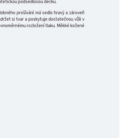
yntetickou podsedlovou dečku.
zdobného prošívání má sedlo hravý a zároveň
držet si tvar a poskytuje dostatečnou vůli v
 rovnoměrnému rozložení tlaku. Měkké kožené