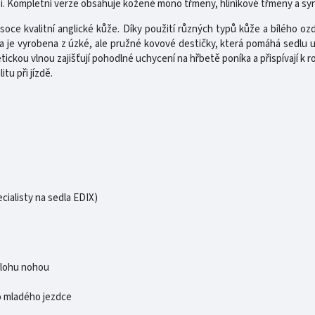
erzi. Kompletní verze obsahuje kožené mono třmeny, hliníkové třmeny a s
ce kvalitní anglické kůže. Díky použití různých typů kůže a bílého o
ra je vyrobena z úzké, ale pružné kovové destičky, která pomáhá sedlu u
ckou vlnou zajišťují pohodlné uchycení na hřbetě poníka a přispívají k
tu při jízdě.
cialisty na sedla EDIX)
olohu nohou
o mladého jezdce