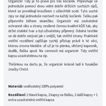
Organizér Tidy je to pravé pro Váš kočárek. Připevňuje se
jednoduše pomocí dvou velmi dobře držících suchých zipů,
které se provlékají kroužkem z ušlechtilé oceli. Tyto suché
zipy se dají jednoduše nastavit na každý kočárek. Tašku pak
připevníte během okamžiku. Organizér má zavíratelné
ochranné víko a strany zesílené černou kvalitní kůží tak, aby
držel stabilní tvar a byl uživatelsky příjemný. Odolná textilie
se dá dobře omývat jak z vnější, tak vnitřní strany. Praktické
vnitřní rozdělení zajišťuje rychlý přístup právě k té věci,
kterou zrovna hledáte: ať už je to plenka, vlhčený kapesník,
dudlík, flaška apod. Na cennosti má organizér Tidy vnitřní
kapsu uzavíratelnou na zip.
Třešinkou na dortu je, že organizér krásně ladí k fusakům
značky Christ.
Materiál:
voděodolný 100% polyamid
Rozdělení:
1 hlavní kapsa, 2 kapsy na flašku, 3 další kapsy + 1
extra uzavíratelná vnitřní kapsa