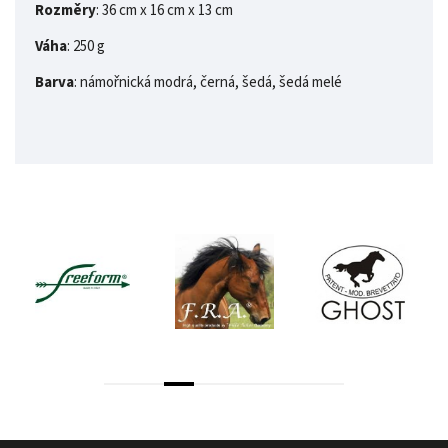
Rozměry
: 36 cm x 16 cm x 13 cm
Váha
: 250 g
Barva
: námořnická modrá, černá, šedá, šedá melé