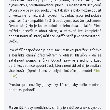
moderními kočárky (Joolz, Bugaboo, Cybex, atd.). Má
dynamickou, předformovanou plochu s možnostmi uchycení.
Otvory pro pásy jsou podlouhlé, tak aby je bylo možné použít
univerzálně v různých typech kočárků, jsou jednoduše
využitelné a kompatibilní s 3 i 5 bodovým pásovým systémem.
Dvoucestný zip je kolem dokola celého fusaku, takže Flims
můžete otevřít z obou stran, a zároveň lze kompletně
oddělit horní díl, který můžete využít např. jako samostatnou
vložku.
Pro větší bezpečnost je na fusaku reflexní proužek; stínítko
z beránka chrání před větrem v oblasti hlavičky - dá se
zatáhnout pomocí šňůrky. Oblast hlavy je z jednoho kusu
beránku, zatímco spodní část, která není viditelná, je sešitá z
více kusů. (Oproti tomu z celých kožešin je model
Flims
Luxe
).
Prostor pro nožičky je vysoký 12 cm, aby mělo miminko
dostatek pohodlí.
Materiál:
Pravý, medicínsky činěný jehněčí beránek s výškou