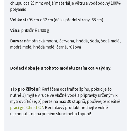
chlupu cca 25 mm; vnější materiál je větru a voděodolný 100%
polyamid
Velikost:
95 cm x 32 cm (délka přední strany: 68 cm)
Váha
: přibližně 1400 g
Barva:
námořnická modrá, červená, hnědá, šedá, šedá melé,
modrá melé, hnědá melé, černá, růžová
Dodací doba je u tohoto modelu zatím cca 4 týdny.
Tip pro čištění:
Kartáčem odstraňte špínu, pokud je to
nutné 1) myjte v ruce ve vlažné vodě s přípravky určenými k
mytí ovčí kůže, 2) perte na max 30 stupňů, používejte ideálně
prací gel Christ C7
. Beránkový produkt nechejte volně
uschnout - ne na přímém slunci nebo topení!