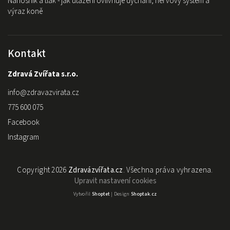
Nánosník a tlak - jak utažení ovlivňuje dýchání, nervový systém a
výraz koně
Kontakt
Zdravá Zvířata s.r.o.
info
@
zdravazvirata.cz
775 600 075
Facebook
Instagram
Copyright 2026
Zdravázvířata.cz
. Všechna práva vyhrazena.
Upravit nastavení cookies
Vytvořil
Shoptet
| Design
Shoptak.cz