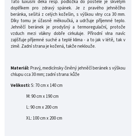
Tato luxusní deka resp. podložka do postele je skvělým
doplňkem pro zdravý spánek. Je z pravého jehněčího
beránka, sešitá z celých kožešin, s výškou vlny cca 30 mm.
Díky tomu je úžasně měkoučká, a udržuje příjemné teplo.
Jehněčí beránek je prodyšný a termoregulační, protože
vzduch mezi vlákny dobře cirkuluje. Přírodní vlna navíc
zajišťuje příjemné suché a teplé klima - a to jak v létě, tak v
zimě. Zadní strana je kožená, takže neklouže.
Materiál:
Pravý, medicínsky činěný jehněčí beránek s výškou
chlupu cca 30 mm; zadní strana: kůže
Velikosti:
S: 70 cm x 140 cm
M: 90 cm x 190 cm
L: 90 cm x 200 cm
XL: 100 cm x 200 cm