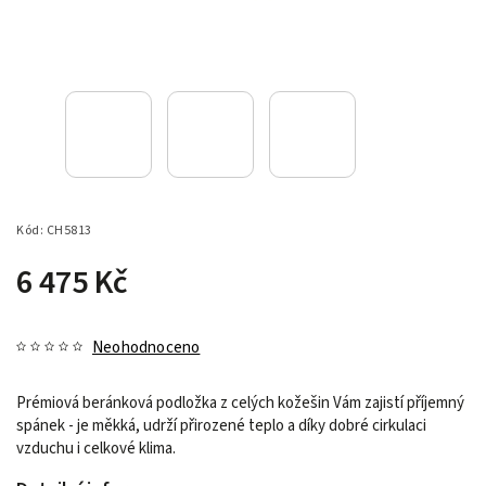
Kód:
CH5813
6 475 Kč
Neohodnoceno
Prémiová beránková podložka z celých kožešin Vám zajistí příjemný
spánek - je měkká, udrží přirozené teplo a díky dobré cirkulaci
vzduchu i celkové klima.