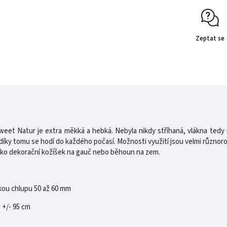
Zeptat se
eet Natur je extra měkká a hebká. Nebyla nikdy stříhaná, vlákna tedy 
díky tomu se hodí do každého počasí. Možnosti využití jsou velmi různorod
 jako dekorační kožíšek na gauč nebo běhoun na zem.
kou chlupu 50 až 60 mm
, +/- 95 cm