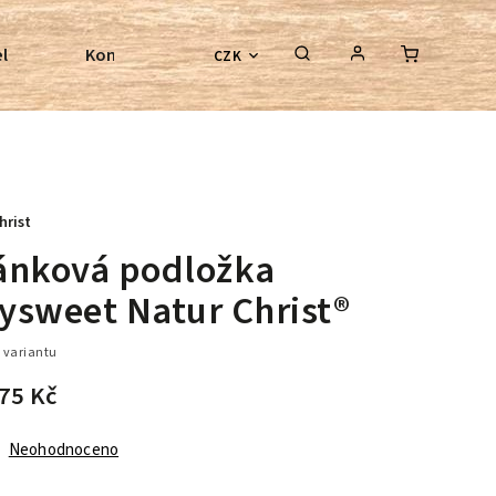
l
Kontroly bezkostrových sedel
Poradenství
CZK
hrist
ánková podložka
ysweet Natur Christ®
 variantu
75 Kč
Neohodnoceno