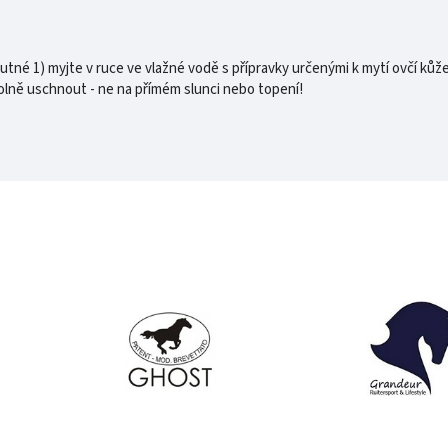
tné 1) myjte v ruce ve vlažné vodě s přípravky určenými k mytí ovčí kůže
olně uschnout - ne na přímém slunci nebo topení!