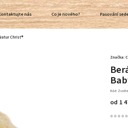
Kontaktujte nás
Co je nového?
Pasování sede
atur Christ®
Značka:
C
Ber
Bab
Kód:
Zvolte
od
1 4