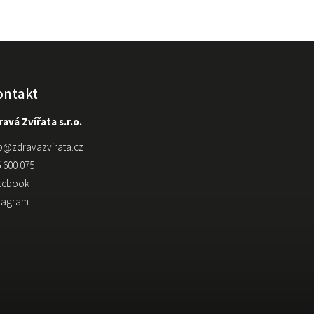
ontakt
avá Zvířata s.r.o.
o
@
zdravazvirata.cz
 600 075
cebook
stagram