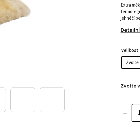
Extra měk
termoregul
jehněčí b
Detailn
Velikost
Zvolte 