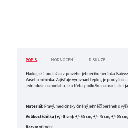
POPIS
HODNOCENÍ
DISKUZE
Ekologická podložka z pravého jehněčího beránka Babysw
Vašeho miminka. Zajišťuje vyrovnání teplot, je prodyšná a 
jednoduše na podlahu jako třeba podložku na hraní, ale i
Materiál:
Pravý, medicínsky činěný jehněčí beránek s výš
Velikost/délka (+/- 5 cm):
+/- 65 cm, +/- 75 cm, +/- 85 cm
Barva:
přírodní