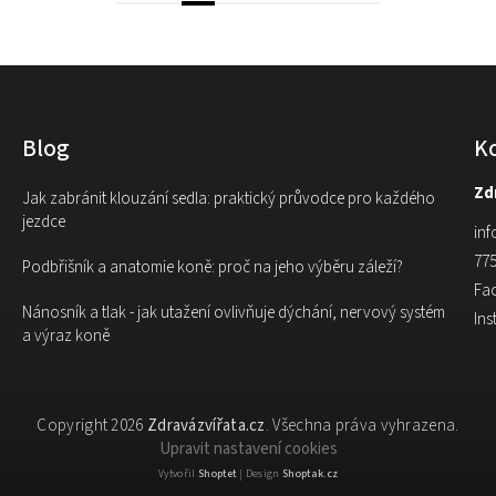
Blog
K
Zdr
Jak zabránit klouzání sedla: praktický průvodce pro každého
jezdce
inf
775
Podbřišník a anatomie koně: proč na jeho výběru záleží?
Fa
Nánosník a tlak - jak utažení ovlivňuje dýchání, nervový systém
In
a výraz koně
Copyright 2026
Zdravázvířata.cz
. Všechna práva vyhrazena.
Upravit nastavení cookies
Vytvořil
Shoptet
| Design
Shoptak.cz