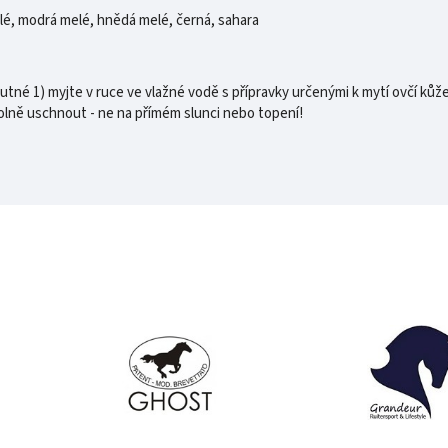
é, modrá melé, hnědá melé, černá, sahara
tné 1) myjte v ruce ve vlažné vodě s přípravky určenými k mytí ovčí kůže
olně uschnout - ne na přímém slunci nebo topení!