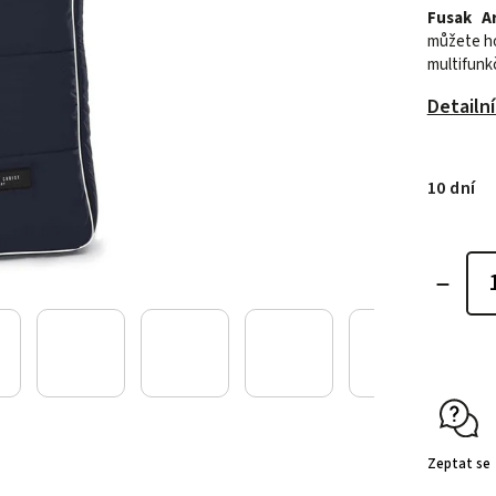
Fusak A
můžete ho
multifunk
Detailn
10 dní
Zeptat se