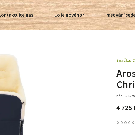
Kontaktujte nás
Co je nového?
Pasování sede
Značka:
C
Aro
Chri
Kód:
CH57
4 725 