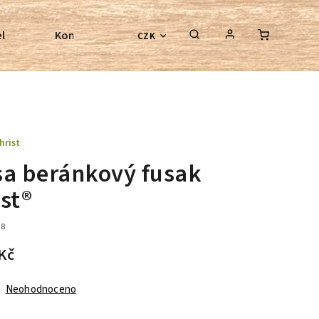
l
Kontroly bezkostrových sedel
Poradenství
CZK
hrist
sa beránkový fusak
st®
98
Kč
Neohodnoceno