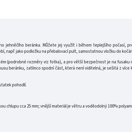
ého jehněčího beránka. Můžete jej využít i během teplejšího počasí, p
ebí, např. jako podložku na přebalovací pult, samostatnou vložku do kočá
m (podrobné rozměry viz fotka), a pro větší bezpečnost je na fusaku ref
usu beránku, zatímco spodní část, která není viditelná, je sešitá z více
statek pohodlí.
kou chlupu cca 25 mm; vnější materiál je větru a voděodolný 100% polyam