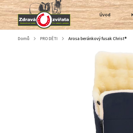
Úvod
Domů
/
PRO DĚTI
/
Arosa beránkový fusak Christ®