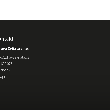
ontakt
avá Zvířata s.r.o.
o
@
zdravazvirata.cz
 600 075
cebook
stagram