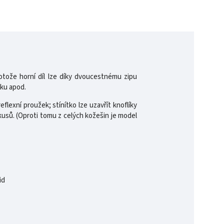
rotože horní díl lze díky dvoucestnému zipu
rku apod.
lexní proužek; stínítko lze uzavřít knoflíky
 kusů. (Oproti tomu z celých kožešin je model
id