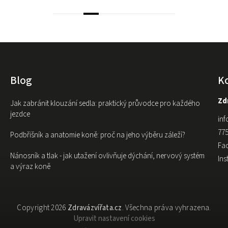
Blog
K
Zdr
Jak zabránit klouzání sedla: praktický průvodce pro každého
jezdce
inf
775
Podbřišník a anatomie koně: proč na jeho výběru záleží?
Fa
Nánosník a tlak - jak utažení ovlivňuje dýchání, nervový systém
In
a výraz koně
Copyright 2026
Zdravázvířata.cz
. Všechna práva vyhrazena.
Upravit nastavení cookies