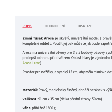
POPIS
HODNOCENÍ
DISKUZE
Zimní fusak Arosa
je skvělý, univerzální model z prav
kompletně oddělit. Použít jej pak můžete jak bude zapotř
Arosa má univerzální otvory pro 3 a 5 bodový pásový systé
pro lepší ochranu před větrem. Oblast hlavy je z jednoho k
Arosa Luxe
).
Prostor pro nožičky je vysoký 15 cm, aby mělo miminko do
Materiál:
Pravý, medicínsky činěný jehněčí beránek s výš
Velikost:
91 cm x 35 cm (délka přední strany: 50 cm)
Váha
: přibližně 1800 g