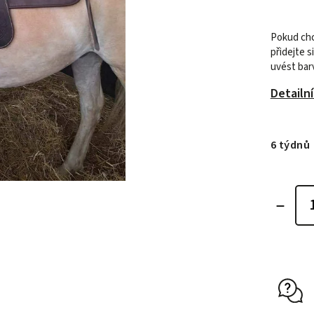
Pokud chc
přidejte 
uvést bar
Detailn
6 týdnů