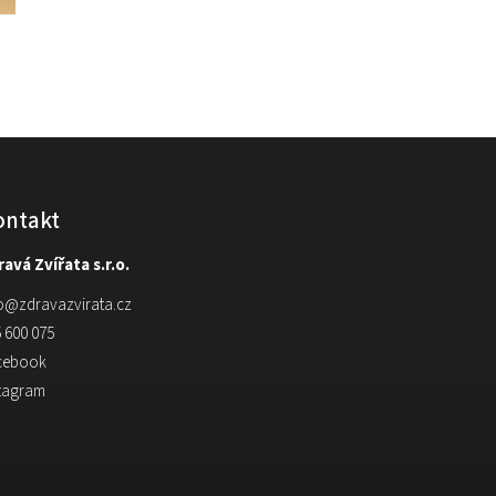
ontakt
avá Zvířata s.r.o.
o
@
zdravazvirata.cz
 600 075
cebook
stagram