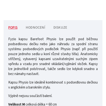
POPIS
HODNOCENÍ
DISKUZE
Fyzio kapsu Barefoot Physio lze použít pod běžnou
podsedlovou dečku nebo jako náhradu za spodní stranu
systému podsedlových podložek Physio (např. při použití
pouze jednoho sedla u koní různé stavby těla). Anatomicky
střižený, vybavený kapsami uzavíratelnými suchým zipem
vpředu a vzadu pro snadné vkládání/vyjímání vložek. Kapsy
lze jednotlivě polstrovat, takže sedlo lze kdykoli snadno a
bez námahy nastavit.
Kapsu Physio lze ideálně kombinovat s podsedlovou dečkou
v anglickém a barokním stylu.
Výplně nejsou součástí balení.
Velikost M
celková délka = 60 cm