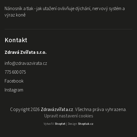
Nánosník a tlak - jak utažení ovlivňuje dýchání, nervový systém a
výraz koně
Kontakt
Zdravá Zvířata s.r.o.
info
@
zdravazvirata.cz
775 600 075
Facebook
Instagram
Copyright 2026
Zdravázvířata.cz
. Všechna práva vyhrazena.
Upravit nastavení cookies
Vytvořil
Shoptet
| Design
Shoptak.cz