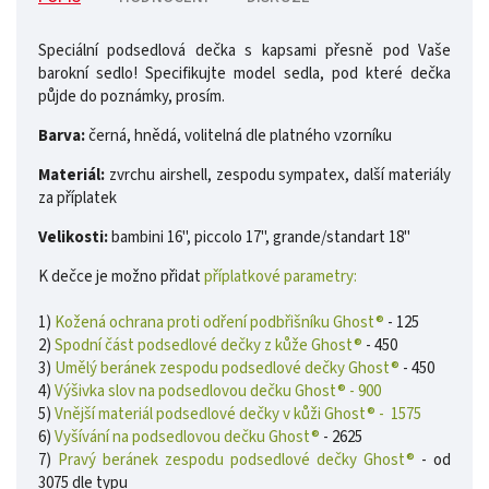
Speciální podsedlová dečka s kapsami přesně pod Vaše
barokní sedlo! Specifikujte model sedla, pod které dečka
půjde do poznámky, prosím.
Barva:
černá, hnědá, volitelná dle platného vzorníku
Materiál:
zvrchu airshell, zespodu sympatex, další materiály
za příplatek
Velikosti:
bambini 16", piccolo 17", grande/standart 18"
K dečce je možno přidat
příplatkové parametry:
1)
Kožená ochrana proti odření podbřišníku Ghost®
- 125
2)
Spodní část podsedlové dečky z kůže Ghost®
- 450
3)
Umělý beránek zespodu podsedlové dečky Ghost®
- 450
4)
Výšivka slov na podsedlovou dečku Ghost® - 900
5)
Vnější materiál podsedlové dečky v kůži Ghost® - 1575
6)
Vyšívání na podsedlovou dečku Ghost®
- 2625
7)
Pravý beránek zespodu podsedlové dečky Ghost®
- od
3075 dle typu