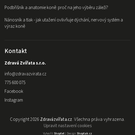
Podbřišník a anatomie koně: proč na jeho výběru záleží?
Nánosník a tlak - jak utažení ovlivňuje dýchání, nervový systém a
výraz koně
Kontakt
Zdravá Zvířata s.r.o.
info
@
zdravazvirata.cz
775 600 075
Facebook
Instagram
Copyright 2026
Zdravázvířata.cz
. Všechna práva vyhrazena.
Upravit nastavení cookies
Vytvořil
Shoptet
| Design
Shoptak.cz