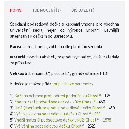
POPIS
HODNOCENÍ (1)
DISKUZE (1)
Speciální podsedlová dečka s kapsami vhodná pro všechna
univerzální sedla, nejen od výrobce Ghost®! Levnější
alternativa k dečkám od Barefootu.
Barva:
černá, hnědá, volitelná dle platného vzorníku
Materiál:
zvrchu airshell, zespodu sympatex, další materiály
za příplatek
Velikosti:
bambini 16", piccolo 17", grande/standart 18"
K dečce je možno přidat
příplatkové parametry:
1)
Kožená ochrana proti odření podbřišníku Ghost®
- 125
2)
Spodní část podsedlové dečky z kůže Ghost®
- 450
3)
Umělý beránek zespodu podsedlové dečky Ghost®
- 450
4)
Výšivka slov na podsedlovou dečku Ghost® - 900
5)
Vnější materiál podsedlové dečky v kůži Ghost® - 1575
6)
Vyšívání na podsedlovou dečku Ghost®
- 2625