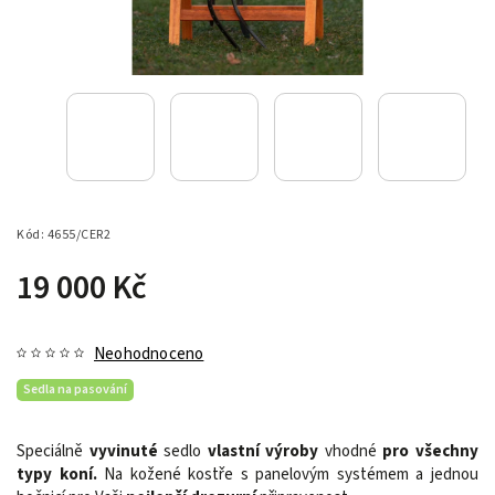
Kód:
4655/CER2
19 000 Kč
Neohodnoceno
Sedla na pasování
Speciálně
vyvinuté
sedlo
vlastní výroby
vhodné
pro všechny
typy koní.
Na kožené kostře s panelovým systémem a jednou