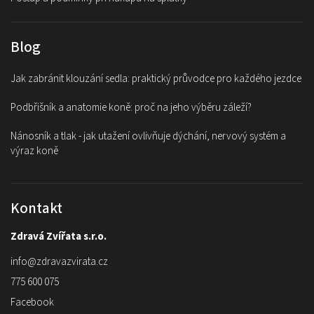
Blog
Jak zabránit klouzání sedla: praktický průvodce pro každého jezdce
Podbřišník a anatomie koně: proč na jeho výběru záleží?
Nánosník a tlak - jak utažení ovlivňuje dýchání, nervový systém a
výraz koně
Kontakt
Zdravá Zvířata s.r.o.
info
@
zdravazvirata.cz
775 600 075
Facebook