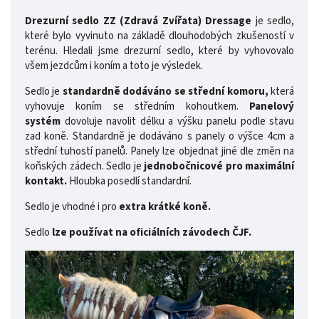
Drezurní sedlo ZZ (Zdravá Zvířata) Dressage
je sedlo,
které bylo vyvinuto na základě dlouhodobých zkušeností v
terénu. Hledali jsme drezurní sedlo, které by vyhovovalo
všem jezdcům i koním a toto je výsledek.
Sedlo je
standardně dodáváno se střední komoru,
která
vyhovuje koním se středním kohoutkem.
Panelový
systém
dovoluje navolit délku a výšku panelu podle stavu
zad koně. Standardně je dodáváno s panely o výšce 4cm a
střední tuhostí panelů. Panely lze objednat jiné dle změn na
koňských zádech. Sedlo je
jednobočnicové pro maximální
kontakt.
Hloubka posedlí standardní.
Sedlo je vhodné i pro
extra krátké koně.
Sedlo
lze používat na oficiálních závodech ČJF.