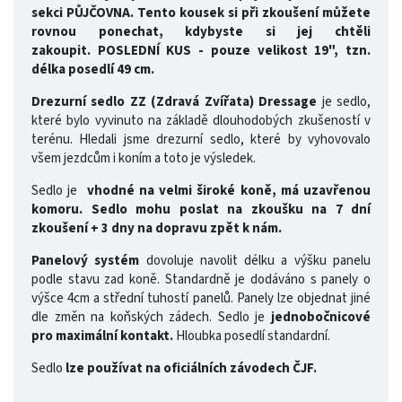
sekci PŮJČOVNA. Tento kousek si při zkoušení můžete
rovnou ponechat, kdybyste si jej chtěli
zakoupit.
POSLEDNÍ KUS - pouze velikost 19", tzn.
délka posedlí 49 cm.
Drezurní sedlo ZZ (Zdravá Zvířata) Dressage
je sedlo,
které bylo vyvinuto na základě dlouhodobých zkušeností v
terénu. Hledali jsme drezurní sedlo, které by vyhovovalo
všem jezdcům i koním a toto je výsledek.
Sedlo je
vhodné na velmi široké koně, má uzavřenou
komoru. Sedlo mohu poslat na zkoušku na 7 dní
zkoušení + 3 dny na dopravu zpět k nám.
Panelový systém
dovoluje navolit délku a výšku panelu
podle stavu zad koně. Standardně je dodáváno s panely o
výšce 4cm a střední tuhostí panelů. Panely lze objednat jiné
dle změn na koňských zádech. Sedlo je
jednobočnicové
pro maximální kontakt.
Hloubka posedlí standardní.
Sedlo
lze používat na oficiálních závodech ČJF.