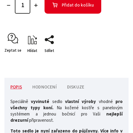
Přidat do košíku
Zeptat se
Hlídat
Sdílet
POPIS
HODNOCENÍ
DISKUZE
Speciálně
vyvinuté
sedlo
vlastní výroby
vhodné
pro
všechny typy koní.
Na kožené kostře s panelovým
systémem a jednou bočnicí pro Vaši
nejlepší
drezurní
připravenost.
Toto sedlo je nyní zařazeno do půjčovny. Více info v