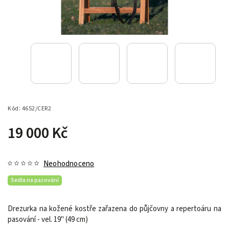
Kód:
4652/CER2
19 000 Kč
Neohodnoceno
Sedla na pasování
Drezurka na kožené kostře zařazena do půjčovny a repertoáru na
pasování - vel. 19" (49 cm)