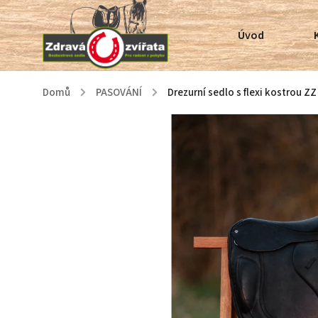
Úvod
Domů
/
PASOVÁNÍ
/
Drezurní sedlo s flexi kostrou Z