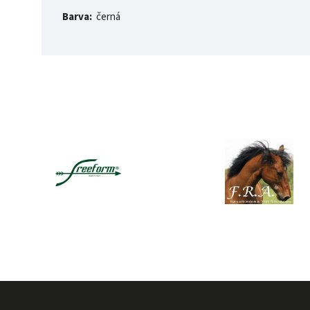
Barva:
černá