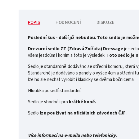
POPIS
HODNOCENÍ
DISKUZE
Poslední kus - další již nebudou. Toto sedlo je mož
Drezurní sedlo ZZ (Zdravá Zvířata) Dressage
je sedl
všem jezdcům i koním a toto je výsledek.
Toto sedlo je 
Sedlo je standardně dodáváno se střední komoru, která v
Standardně je dodáváno s panely o výšce 4cm a střední tu
lze ho ale nechat vyrobit i klasicky se dvěma bočnicema.
Hloubka posedlí standardní.
Sedlo je vhodné i pro
krátké koně.
Sedlo
lze používat na oficiálních závodech ČJF.
Více informací na e-mailu nebo telefonicky.