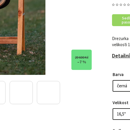
Sedl
paso
Drezurka 
velikosti 
Detailn
20 600 Kč
–7 %
Barva
Velikost