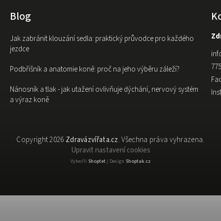
Blog
K
Zdr
Jak zabránit klouzání sedla: praktický průvodce pro každého
jezdce
inf
775
Podbřišník a anatomie koně: proč na jeho výběru záleží?
Fa
Nánosník a tlak - jak utažení ovlivňuje dýchání, nervový systém
In
a výraz koně
Copyright 2026
Zdravázvířata.cz
. Všechna práva vyhrazena.
Upravit nastavení cookies
Vytvořil
Shoptet
| Design
Shoptak.cz