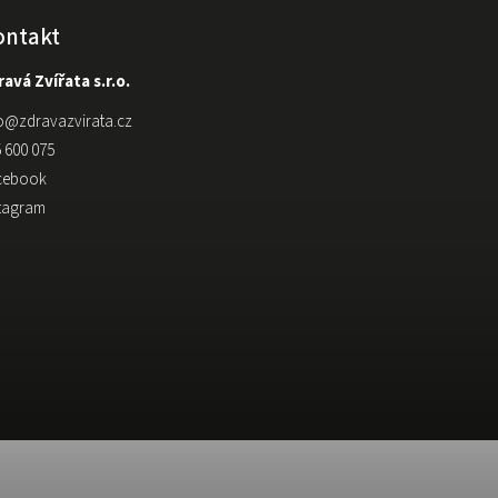
ontakt
avá Zvířata s.r.o.
o
@
zdravazvirata.cz
 600 075
cebook
stagram