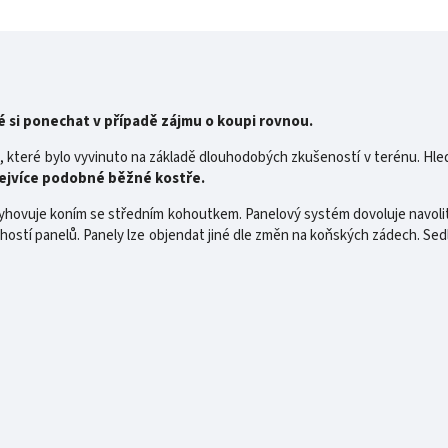
né si ponechat v případě zájmu o koupi rovnou.
o, které bylo vyvinuto na základě dlouhodobých zkušeností v terénu. Hled
nejvíce podobné běžné kostře.
yhovuje koním se středním kohoutkem. Panelový systém dovoluje navolit
hostí panelů. Panely lze objendat jiné dle změn na koňských zádech. Sed