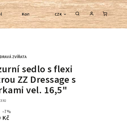
l
Kontroly bezkostrových sedel
Poradenství
CZK
DRAVÁ ZVÍŘATA
urní sedlo s flexi
trou ZZ Dressage s
rkami vel. 16,5"
CER2
–7 %
0 Kč