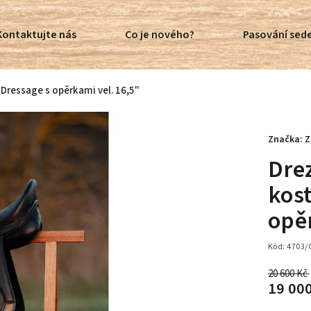
Kontaktujte nás
Co je nového?
Pasování sede
Z Dressage s opěrkami vel. 16,5"
Značka:
Z
Drez
kos
opě
Kód:
4703/
20 600 Kč
19 00