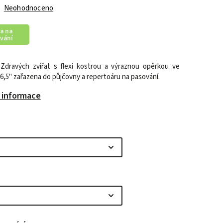
Neohodnoceno
a na
vání
Zdravých zvířat s flexi kostrou a výraznou opěrkou ve
16,5" zařazena do půjčovny a repertoáru na pasování.
í informace