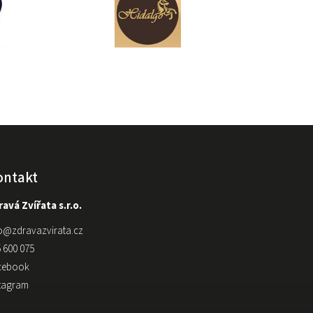
ontakt
avá Zvířata s.r.o.
o
@
zdravazvirata.cz
 600 075
cebook
stagram