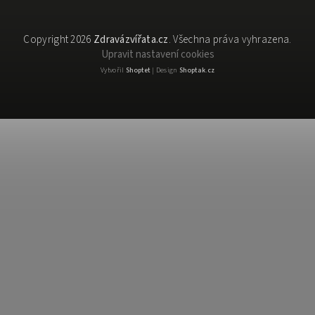
Copyright 2026
Zdravázvířata.cz
. Všechna práva vyhrazena.
Upravit nastavení cookies
Vytvořil
Shoptet
| Design
Shoptak.cz