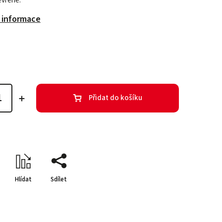
evřené.
í informace
Přidat do košíku
Hlídat
Sdílet