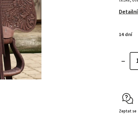
těžké, ot
Detailn
14 dní
Zeptat se