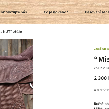
Kontaktujte nás
Co je nového?
Pasování sede
la NUT“ otěže
Značka:
B
“Mi
Kód:
BA248
2 300 
Ručně zd