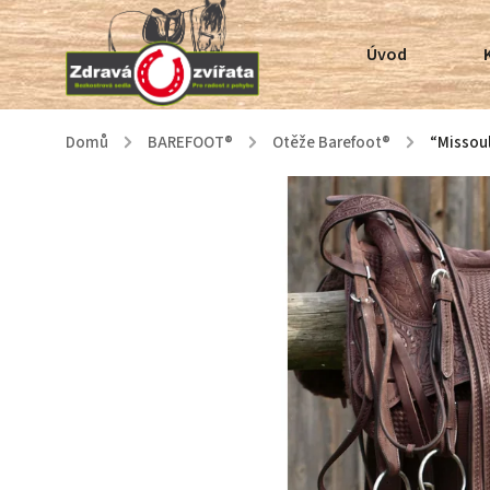
Úvod
Domů
/
BAREFOOT®
/
Otěže Barefoot®
/
“Missou