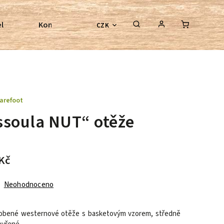
l
Kontroly bezkostrových sedel
Poradenství
CZK
arefoot
ssoula NUT“ otěže
Kč
Neohodnoceno
obené westernové otěže s basketovým vzorem, středně