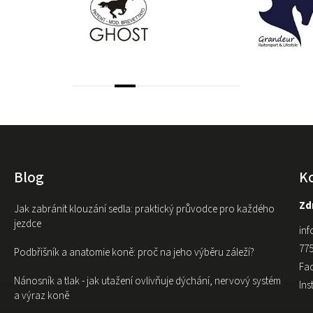
Blog
K
Zdr
Jak zabránit klouzání sedla: praktický průvodce pro každého
jezdce
inf
775
Podbřišník a anatomie koně: proč na jeho výběru záleží?
Fa
Nánosník a tlak - jak utažení ovlivňuje dýchání, nervový systém
In
a výraz koně