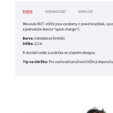
POPIS
HODNOCENÍ
DISKUZE
Missoula NUT otěže jsou vyrobeny z pravé brazilské, vysoce 
a jednoduše (konce “quick-change“).
Barva:
čokoládová (hnědá)
Délka:
2,3 m
K dostání sedlo a uzdečka ve stejném designu.
Tip na údržbu:
Pro zachování pružnosti kůže ji doporuču