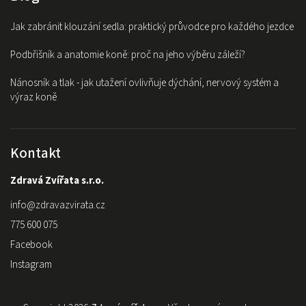
Jak zabránit klouzání sedla: praktický průvodce pro každého jezdce
Podbřišník a anatomie koně: proč na jeho výběru záleží?
Nánosník a tlak - jak utažení ovlivňuje dýchání, nervový systém a
výraz koně
Kontakt
Zdravá Zvířata s.r.o.
info
@
zdravazvirata.cz
775 600 075
Facebook
Instagram