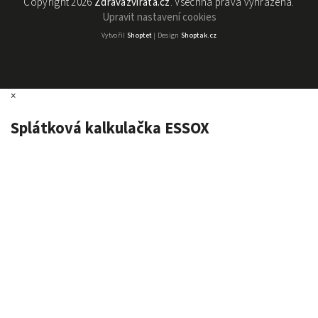
Copyright 2026
Zdravázvířata.cz
. Všechna práva vyhrazena.
Upravit nastavení cookies
Vytvořil
Shoptet
| Design
Shoptak.cz
×
Splátková kalkulačka ESSOX