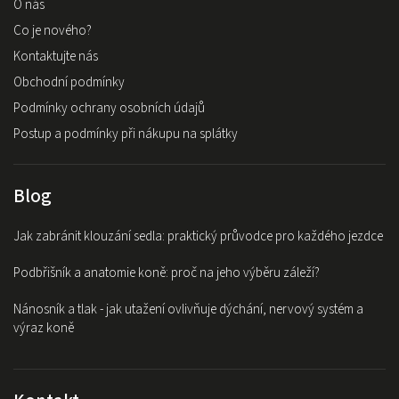
O nás
Co je nového?
Kontaktujte nás
Obchodní podmínky
Podmínky ochrany osobních údajů
Postup a podmínky při nákupu na splátky
Blog
Jak zabránit klouzání sedla: praktický průvodce pro každého jezdce
Podbřišník a anatomie koně: proč na jeho výběru záleží?
Nánosník a tlak - jak utažení ovlivňuje dýchání, nervový systém a
výraz koně