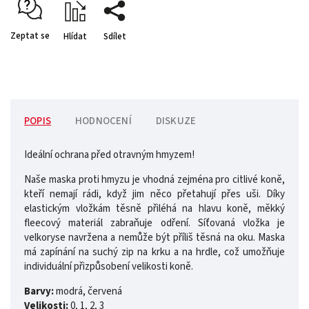
Zeptat se
Hlídat
Sdílet
POPIS
HODNOCENÍ
DISKUZE
Ideální ochrana před otravným hmyzem!
Naše maska ​​proti hmyzu je vhodná zejména pro citlivé koně,
kteří nemají rádi, když jim něco přetahují přes uši. Díky
elastickým vložkám těsně přiléhá na hlavu koně, měkký
fleecový materiál zabraňuje odření. Síťovaná vložka je
velkoryse navržena a nemůže být příliš těsná na oku. Maska
má zapínání na suchý zip na krku a na hrdle, což umožňuje
individuální přizpůsobení velikosti koně.
Barvy:
modrá, červená
Velikosti:
0, 1, 2, 3