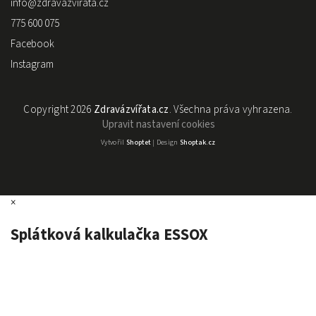
info
@
zdravazvirata.cz
775 600 075
Facebook
Instagram
Copyright 2026
Zdravázvířata.cz
. Všechna práva vyhrazena.
Upravit nastavení cookies
Vytvořil
Shoptet
| Design
Shoptak.cz
×
Splátková kalkulačka ESSOX