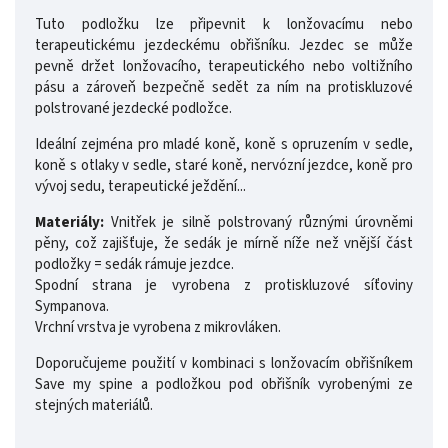
Tuto podložku lze připevnit k lonžovacímu nebo
terapeutickému jezdeckému obřišníku. Jezdec se může
pevně držet lonžovacího, terapeutického nebo voltižního
pásu a zároveň bezpečně sedět za ním na protiskluzové
polstrované jezdecké podložce.
Ideální zejména pro mladé koně, koně s opruzením v sedle,
koně s otlaky v sedle, staré koně, nervózní jezdce, koně pro
vývoj sedu, terapeutické ježdění...
Materiály:
Vnitřek je silně polstrovaný různými úrovněmi
pěny, což zajišťuje, že sedák je mírně níže než vnější část
podložky = sedák rámuje jezdce.
Spodní strana je vyrobena z protiskluzové síťoviny
Sympanova.
Vrchní vrstva je vyrobena z mikrovláken.
Doporučujeme použití v kombinaci s lonžovacím obřišníkem
Save my spine a podložkou pod obřišník vyrobenými ze
stejných materiálů.