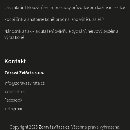
Jak zabránit klouzání sedla: praktický průvodce pro každého jezdce
Podbřišník a anatomie koně: proč na jeho výběru záleží?
Nánosník a tlak - jak utažení ovlivňuje dýchání, nervový systém a
výraz koně
Kontakt
Zdravá Zvířata s.r.o.
info
@
zdravazvirata.cz
775 600 075
Facebook
Instagram
Copyright 2026
Zdravázvířata.cz
. Všechna práva vyhrazena.