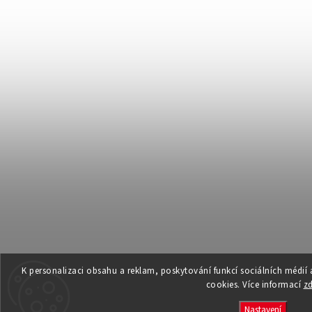
K personalizaci obsahu a reklam, poskytování funkcí sociálních médií
cookies. Více informací
z
Nastavení