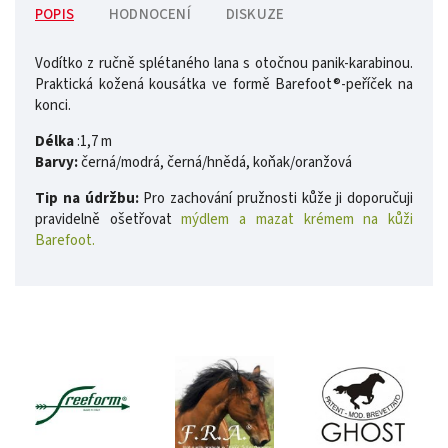
POPIS
HODNOCENÍ
DISKUZE
Vodítko z ručně splétaného lana s otočnou panik-karabinou.
Praktická kožená kousátka ve formě Barefoot®-peříček na
konci.
Délka
:1,7 m
Barvy:
černá/modrá, černá/hnědá, koňak/oranžová
Tip na údržbu:
Pro zachování pružnosti kůže ji doporučuji
pravidelně ošetřovat
mýdlem a mazat krémem na kůži
Barefoot.