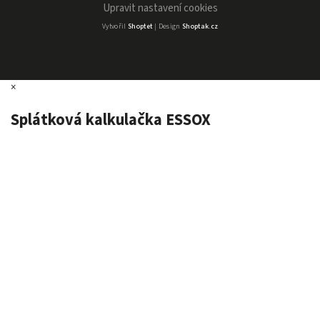
Upravit nastavení cookies
Vytvořil
Shoptet
| Design
Shoptak.cz
×
Splátková kalkulačka ESSOX